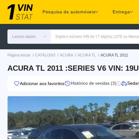
Pesquisa de automóveis
Entrega
Lances atuais
Digite o número VIN de 17 dígitos, LOTE ou Marc
/
/
/
/
Página inicial
CATÁLOGO
ACURA
ACURA TL
ACURA TL 2011
ACURA TL 2011 :SERIES V6 VIN: 1
Histórico de vendas (3)
Seda
Adicionar aos favoritos