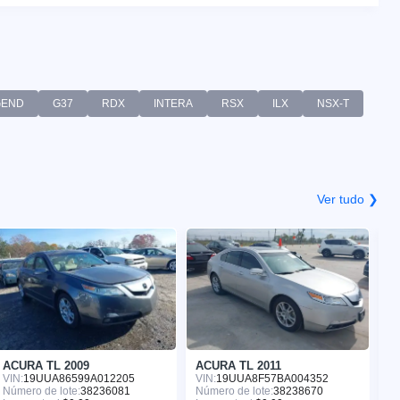
GEND
G37
RDX
INTERA
RSX
ILX
NSX-T
Ver tudo ❯
ACURA TL 2009
ACURA TL 2011
A
VIN:
19UUA86599A012205
VIN:
19UUA8F57BA004352
VI
Número de lote:
38236081
Número de lote:
38238670
Nú