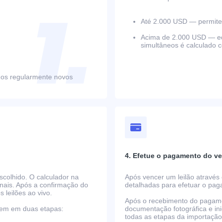
Até 2.000 USD — permite 
Acima de 2.000 USD — equ
simultâneos é calculado 
mos regularmente novos
4. Efetue o pagamento do ve
scolhido. O calculador na
Após vencer um leilão através 
nais. Após a confirmação do
detalhadas para efetuar o pa
s leilões ao vivo.
Após o recebimento do pagame
rrem em duas etapas:
documentação fotográfica e i
todas as etapas da importaçã