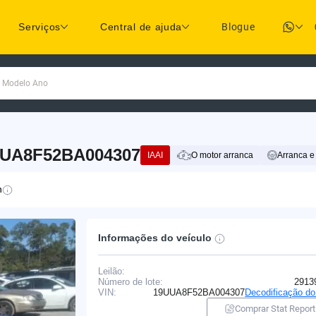
Serviços
Central de ajuda
Blogue
a Modelo Ano
9UUA8F52BA004307
IAAI
O motor arranca
Arranca e
n
Informações do veículo
Leilão:
Número de lote:
2913
VIN:
19UUA8F52BA004307
Decodificação d
Comprar Stat Report