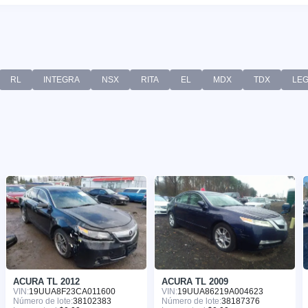
RL
INTEGRA
NSX
RITA
EL
MDX
TDX
LE
ACURA TL 2012
ACURA TL 2009
VIN:
19UUA8F23CA011600
VIN:
19UUA86219A004623
Número de lote:
38102383
Número de lote:
38187376