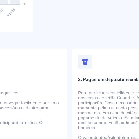
2. Pague um depósito reemb
equisitos.
Para participar dos leilões, é
das casas de leilão Copart e I
em navegar facilmente por uma
participação. Caso necessário,
necessário cadastro para
momento pela sua conta pessoa
mesmo dia. Em caso de vitória
pagamento do veículo. Se o la
ticipar dos leilões. O
desbloqueado. Você pode usá-lo
bancária.
O valor do depósito determina o