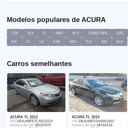
Modelos populares de ACURA
TSX
TLX
TL
MBX
RLX
315RLTSEK
G25
IVX
CL
LX
CSX
ADX
TLS
325
SLX
Carros semelhantes
ACURA TL 2012
ACURA TL 2010
VIN:
19UUA8F57CA021010
VIN:
19UUA8F23AA001002
Número de lote:
38197070
Número de lote:
38192416