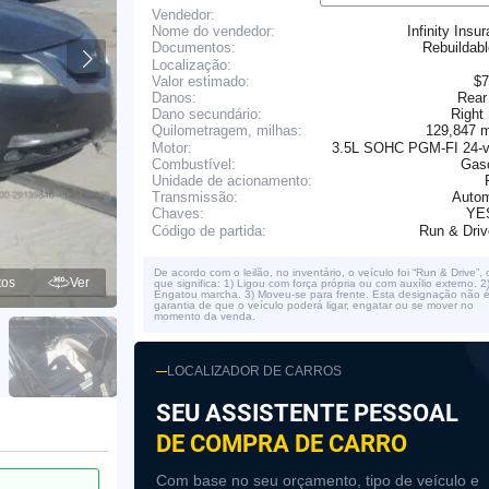
Vendedor:
Nome do vendedor:
Infinity Insu
Rebuildab
Documentos:
Localização:
Valor estimado:
$7
Danos:
Rear
Dano secundário:
Right
129,847 
Quilometragem, milhas:
Motor:
3.5L SOHC PGM-FI 24-v
Combustível:
Gaso
Unidade de acionamento:
Transmissão:
Autom
YE
Chaves:
Run & Dri
Código de partida:
De acordo com o leilão, no inventário, o veículo foi “Run & Drive”, 
tos
Ver
que significa: 1) Ligou com força própria ou com auxílio externo. 2
Engatou marcha. 3) Moveu-se para frente. Esta designação não 
garantia de que o veículo poderá ligar, engatar ou se mover no
momento da venda.
LOCALIZADOR DE CARROS
SEU ASSISTENTE PESSOAL
DE COMPRA DE CARRO
Com base no seu orçamento, tipo de veículo e