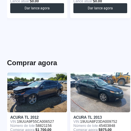
Lance atual:
$0.00
Lance atual:
$0.00
Dar lance agora
Dar lance agora
Comprar agora
ACURA TL 2012
ACURA TL 2013
VIN:
19UUA9F55CA006527
VIN:
19UUA8F23DA009752
Número de lote:
58821156
Número de lote:
45403848
Comprar agora:
$1 700.00
Comprar agora:
$975.00