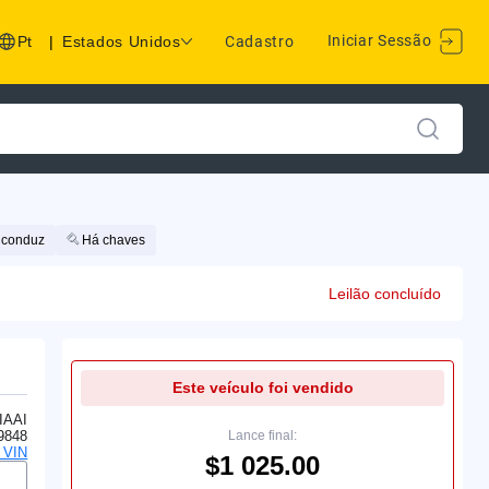
Iniciar Sessão
Pt
|
Estados Unidos
Cadastro
 conduz
Há chaves
Leilão concluído
Este veículo foi vendido
IAAI
9848
Lance final:
o VIN
$1 025.00