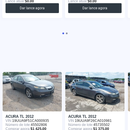
Lance atual:
$0.00
Lance atual:
$0.00
Dar lance agora
Dar lance agora
ACURA TL 2012
ACURA TL 2012
VIN:
19UUA9F51CA000935
VIN:
19UUA9F26CA010981
Número de lote:
45502806
Número de lote:
45735502
Comprar agora:
$1 425.00
Comprar agora:
$1 375.00