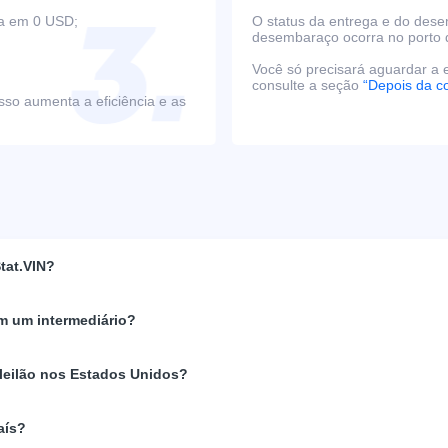
ça em 0 USD;
O status da entrega e do des
desembaraço ocorra no porto 
Você só precisará aguardar a e
consulte a seção
“Depois da c
sso aumenta a eficiência e as
tat.VIN?
m um intermediário?
 leilão nos Estados Unidos?
aís?