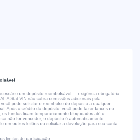
olsável
 necessário um depósito reembolsável — exigência obrigatória
AAI. A Stat.VIN não cobra comissões adicionais pela
 você pode solicitar o reembolso do depósito a qualquer
l. Após o crédito do depósito, você pode fazer lances no
, os fundos ficam temporariamente bloqueados até o
nce não for vencedor, o depósito é automaticamente
 em outros leilões ou solicitar a devolução para sua conta
s limites de participação: