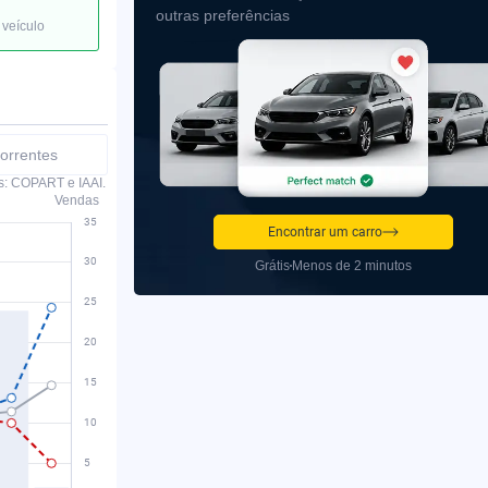
outras preferências
 veículo
orrentes
s: COPART e IAAI.
Vendas
Encontrar um carro
Grátis
Menos de 2 minutos