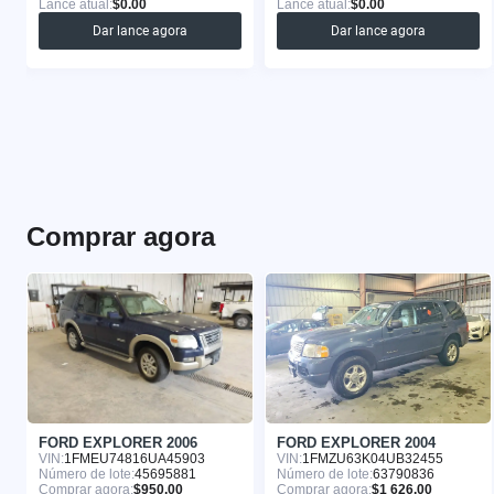
Lance atual:
$0.00
Lance atual:
$0.00
Dar lance agora
Dar lance agora
Comprar agora
FORD EXPLORER 2006
FORD EXPLORER 2004
VIN:
1FMEU74816UA45903
VIN:
1FMZU63K04UB32455
Número de lote:
45695881
Número de lote:
63790836
Comprar agora:
$950.00
Comprar agora:
$1 626.00