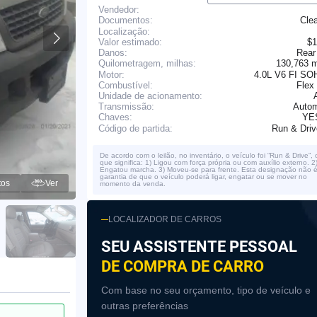
Vendedor:
Cle
Documentos:
Localização:
Valor estimado:
$1
Danos:
Rear
130,763 
Quilometragem, milhas:
Motor:
4.0L V6 FI SO
Combustível:
Flex
Unidade de acionamento:
Transmissão:
Autom
YE
Chaves:
Run & Dri
Código de partida:
De acordo com o leilão, no inventário, o veículo foi “Run & Drive”, 
que significa: 1) Ligou com força própria ou com auxílio externo. 2
Engatou marcha. 3) Moveu-se para frente. Esta designação não 
garantia de que o veículo poderá ligar, engatar ou se mover no
tos
Ver
momento da venda.
LOCALIZADOR DE CARROS
SEU ASSISTENTE PESSOAL
DE COMPRA DE CARRO
Com base no seu orçamento, tipo de veículo e
outras preferências