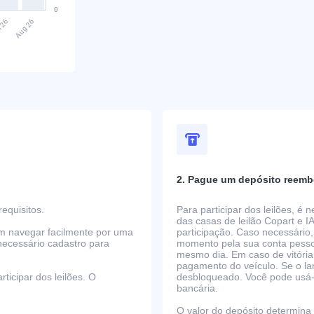
2. Pague um depósito reemb
equisitos.
Para participar dos leilões, é
das casas de leilão Copart e I
em navegar facilmente por uma
participação. Caso necessário,
necessário cadastro para
momento pela sua conta pessoa
mesmo dia. Em caso de vitória
pagamento do veículo. Se o la
ticipar dos leilões. O
desbloqueado. Você pode usá-lo
bancária.
O valor do depósito determina o