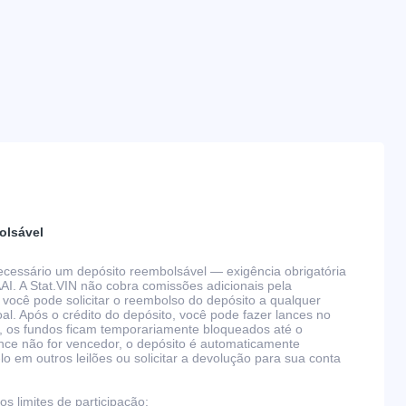
olsável
 necessário um depósito reembolsável — exigência obrigatória
AAI. A Stat.VIN não cobra comissões adicionais pela
 você pode solicitar o reembolso do depósito a qualquer
l. Após o crédito do depósito, você pode fazer lances no
, os fundos ficam temporariamente bloqueados até o
nce não for vencedor, o depósito é automaticamente
 em outros leilões ou solicitar a devolução para sua conta
s limites de participação: