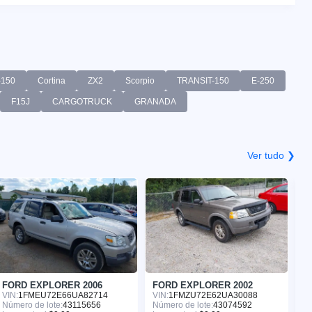
-150
Cortina
ZX2
Scorpio
TRANSIT-150
E-250
F15J
CARGOTRUCK
GRANADA
Ver tudo ❯
FORD EXPLORER 2006
FORD EXPLORER 2002
F
VIN:
1FMEU72E66UA82714
VIN:
1FMZU72E62UA30088
VI
Número de lote:
43115656
Número de lote:
43074592
Nú