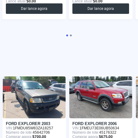
Lance atual:
$0.00
Lance atual:
$0.00
Dar lance agora
Dar lance agora
FORD EXPLORER 2003
FORD EXPLORER 2006
VIN:
1FMDU85W83ZA18257
VIN:
1FMEU73E06UB50634
Número de lote:
45642706
Número de lote:
45176322
Comprar agora:
$700.00
Comprar agora:
$675.00