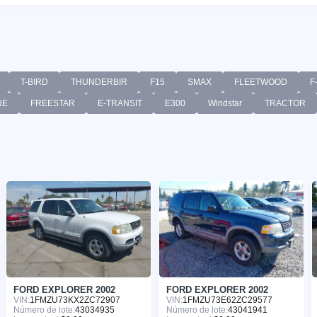
T-BIRD
THUNDERBIR
F15
SMAX
FLEETWOOD
F
NE
FREESTAR
E-TRANSIT
E300
Windstar
TRACTOR
FORD EXPLORER 2002
FORD EXPLORER 2002
VIN:
1FMZU73KX2ZC72907
VIN:
1FMZU73E62ZC29577
Número de lote:
43034935
Número de lote:
43041941