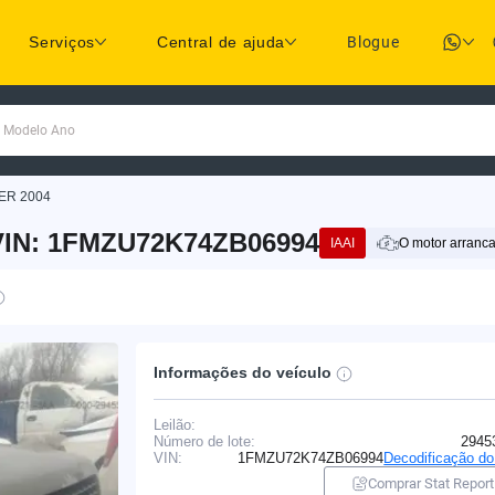
Serviços
Central de ajuda
Blogue
a Modelo Ano
ER 2004
VIN: 1FMZU72K74ZB06994
IAAI
O motor arranc
Informações do veículo
Leilão:
Número de lote:
2945
VIN:
1FMZU72K74ZB06994
Decodificação d
Comprar Stat Report