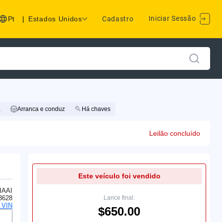
Iniciar Sessão
Pt
|
Estados Unidos
Cadastro
a
Arranca e conduz
Há chaves
Leilão concluído
Este veículo foi vendido
IAAI
3628
Lance final:
o VIN
$650.00