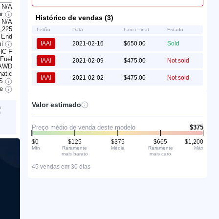
N/A
ar
Histórico de vendas (3)
N/A
,225
Leilão
Data
Lance final
Estado
 End
mi
IAAI
2021-02-16
$650.00
Sold
HC F
 Fuel
IAAI
2021-02-09
$475.00
Not sold
AWD
atic
IAAI
2021-02-02
$475.00
Not sold
S
ve
Valor estimado
o
)
é
Preço médio de venda deste modelo
$375
$0
$125
$375
$665
$1,200
Mín
Raramente
Média
Raramente
Máx
mais barato
mais caro
45 vendas em 30 dias