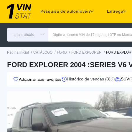
Pesquisa de automóveis
Entrega
Lances atuais
Digite o número VIN de 17 dígitos, LOTE ou Marc
/
/
/
/
Página inicial
CATÁLOGO
FORD
FORD EXPLORER
FORD EXPLOR
FORD EXPLORER 2004 :SERIES V6 
Histórico de vendas (3)
SUV
Adicionar aos favoritos