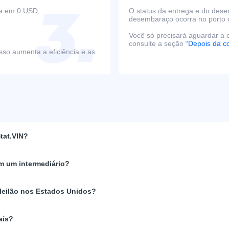
ça em 0 USD;
O status da entrega e do des
desembaraço ocorra no porto 
Você só precisará aguardar a e
consulte a seção
“Depois da c
sso aumenta a eficiência e as
tat.VIN?
m um intermediário?
 leilão nos Estados Unidos?
aís?