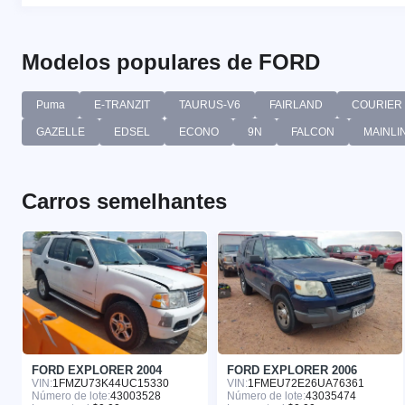
Modelos populares de FORD
Puma
E-TRANZIT
TAURUS-V6
FAIRLAND
COURIER
GAZELLE
EDSEL
ECONO
9N
FALCON
MAINLI
Carros semelhantes
FORD EXPLORER 2004
FORD EXPLORER 2006
VIN:
1FMZU73K44UC15330
VIN:
1FMEU72E26UA76361
Número de lote:
43003528
Número de lote:
43035474