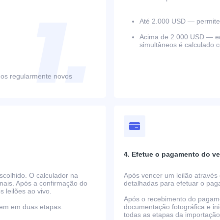
Até 2.000 USD — permite 
Acima de 2.000 USD — equ
simultâneos é calculado 
mos regularmente novos
4. Efetue o pagamento do ve
scolhido. O calculador na
Após vencer um leilão através 
nais. Após a confirmação do
detalhadas para efetuar o pa
s leilões ao vivo.
Após o recebimento do pagame
rrem em duas etapas:
documentação fotográfica e i
todas as etapas da importaçã