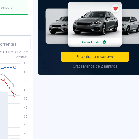
 veículo
orrentes
s: COPART e IAAI.
Encontrar um carro
Vendas
Grátis
Menos de 2 minutos