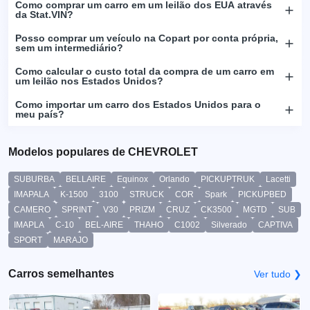
Como comprar um carro em um leilão dos EUA através
da Stat.VIN?
Posso comprar um veículo na Copart por conta própria,
sem um intermediário?
Como calcular o custo total da compra de um carro em
um leilão nos Estados Unidos?
Como importar um carro dos Estados Unidos para o
meu país?
Modelos populares de CHEVROLET
SUBURBA
BELLAIRE
Equinox
Orlando
PICKUPTRUK
Lacetti
IMAPALA
K-1500
3100
STRUCK
COR
Spark
PICKUPBED
CAMERO
SPRINT
V30
PRIZM
CRUZ
CK3500
MGTD
SUB
IMAPLA
C-10
BEL-AIRE
THAHO
C1002
Silverado
CAPTIVA
SPORT
MARAJO
Carros semelhantes
Ver tudo ❯