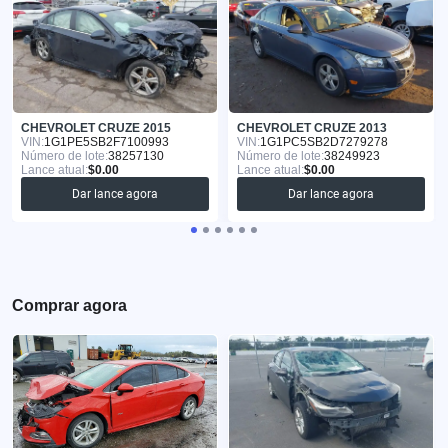
CHEVROLET CRUZE 2015
CHEVROLET CRUZE 2013
VIN:
1G1PE5SB2F7100993
VIN:
1G1PC5SB2D7279278
Número de lote:
38257130
Número de lote:
38249923
Lance atual:
$0.00
Lance atual:
$0.00
Dar lance agora
Dar lance agora
Comprar agora