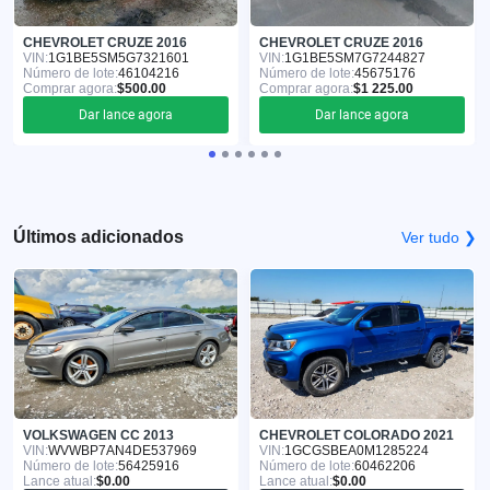
CHEVROLET CRUZE 2016
CHEVROLET CRUZE 2016
VIN:
1G1BE5SM5G7321601
VIN:
1G1BE5SM7G7244827
Número de lote:
46104216
Número de lote:
45675176
Comprar agora:
$500.00
Comprar agora:
$1 225.00
Dar lance agora
Dar lance agora
Últimos adicionados
Ver tudo ❯
VOLKSWAGEN CC 2013
CHEVROLET COLORADO 2021
VIN:
WVWBP7AN4DE537969
VIN:
1GCGSBEA0M1285224
Número de lote:
56425916
Número de lote:
60462206
Lance atual:
$0.00
Lance atual:
$0.00