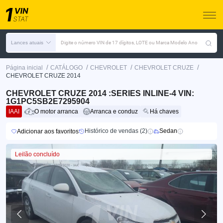
Lances atuais
Digite o número VIN de 17 dígitos, LOTE ou Marca Modelo Ano
/
/
/
/
Página inicial
CATÁLOGO
CHEVROLET
CHEVROLET CRUZE
CHEVROLET CRUZE 2014
CHEVROLET CRUZE 2014 :SERIES INLINE-4 VIN:
1G1PC5SB2E7295904
IAAI
O motor arranca
Arranca e conduz
Há chaves
Histórico de vendas (2)
Sedan
Adicionar aos favoritos
Leilão concluído