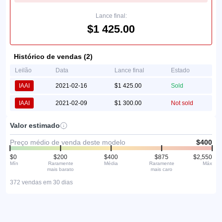
Lance final:
$1 425.00
Histórico de vendas (2)
Leilão
Data
Lance final
Estado
IAAI
2021-02-16
$1 425.00
Sold
IAAI
2021-02-09
$1 300.00
Not sold
Valor estimado
Preço médio de venda deste modelo
$400
$0
$200
$400
$875
$2,550
Mín
Raramente
Média
Raramente
Máx
mais barato
mais caro
372 vendas em 30 dias