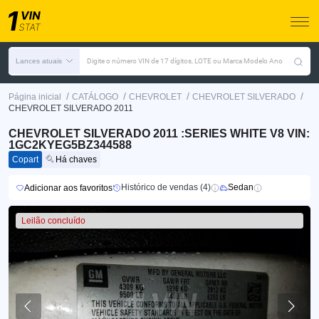
Lances atuais
Digite o número VIN de 17 dígitos, LOTE ou Marca Modelo Ano
/
/
/
/
Página inicial
CATÁLOGO
CHEVROLET
CHEVROLET SILVERADO
CHEVROLET SILVERADO 2011
CHEVROLET SILVERADO 2011 :SERIES WHITE V8 VIN:
1GC2KYEG5BZ344588
Copart
Há chaves
Histórico de vendas (4)
Sedan
Adicionar aos favoritos
Leilão concluído