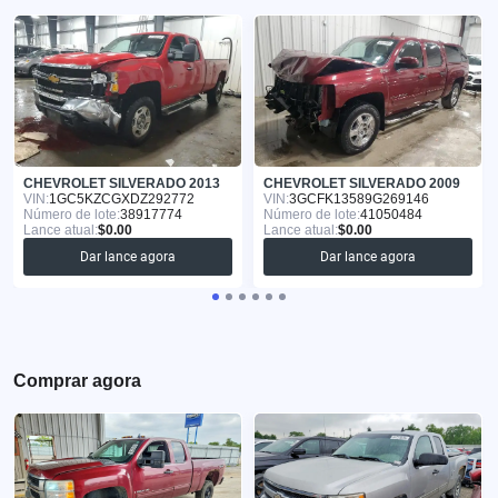
CHEVROLET SILVERADO 2013
CHEVROLET SILVERADO 2009
VIN:
1GC5KZCGXDZ292772
VIN:
3GCFK13589G269146
Número de lote:
38917774
Número de lote:
41050484
Lance atual:
$0.00
Lance atual:
$0.00
Dar lance agora
Dar lance agora
Comprar agora