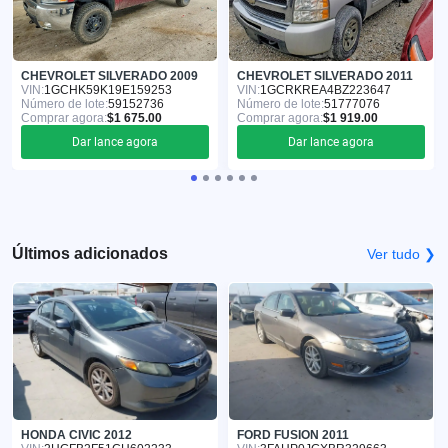
CHEVROLET SILVERADO 2009
CHEVROLET SILVERADO 2011
VIN:
1GCHK59K19E159253
VIN:
1GCRKREA4BZ223647
Número de lote:
59152736
Número de lote:
51777076
Comprar agora:
$1 675.00
Comprar agora:
$1 919.00
Dar lance agora
Dar lance agora
Últimos adicionados
Ver tudo ❯
HONDA CIVIC 2012
FORD FUSION 2011