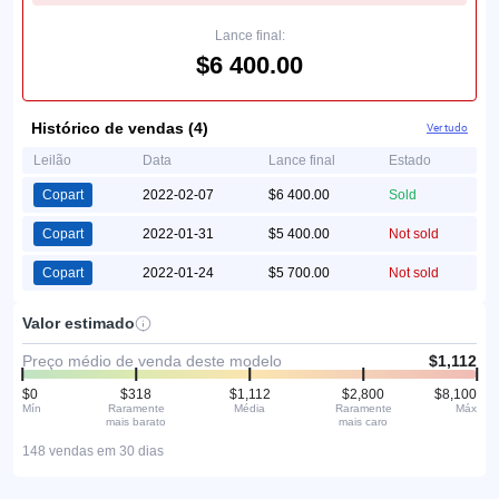
Lance final:
$6 400.00
Histórico de vendas (4)
Ver tudo
Leilão
Data
Lance final
Estado
Copart
2022-02-07
$6 400.00
Sold
Copart
2022-01-31
$5 400.00
Not sold
Copart
2022-01-24
$5 700.00
Not sold
Valor estimado
Preço médio de venda deste modelo
$1,112
$0
$318
$1,112
$2,800
$8,100
Mín
Raramente
Média
Raramente
Máx
mais barato
mais caro
148 vendas em 30 dias