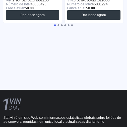
VIN:
2HGFB2F51CH602233
VIN:
3FAHP0JGXBR329663
Número de lote:
45838495
Número de lote:
45831274
Lance atual:
$0.00
Lance atual:
$0.00
Dar lance agora
Dar lance agora
Stat.vin é um sítio Web com informações estatísticas globais sobre leilões de
automóveis, reunidas num único local e actualizadas diariamente