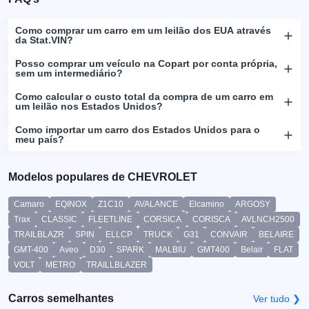
Como comprar um carro em um leilão dos EUA através
da Stat.VIN?
Posso comprar um veículo na Copart por conta própria,
sem um intermediário?
Como calcular o custo total da compra de um carro em
um leilão nos Estados Unidos?
Como importar um carro dos Estados Unidos para o
meu país?
Modelos populares de CHEVROLET
Camaro
EQINOX
Z1C10
AVALANCE
Elcamino
ARGOSY
Trax
CLASSIC
FLEETLINE
CORSICA
CORISCA
AVLNCH2500
TRAILBLAZR
SPIN
ELLCP
TRUCK
G31
CONVAIR
BELAIRE
GMT-400
Aveo
D30
SPARK
MALBIU
GMT400
Belair
FLAT
VOLT
METRO
TRAILLBLAZER
Carros semelhantes
Ver tudo ❯