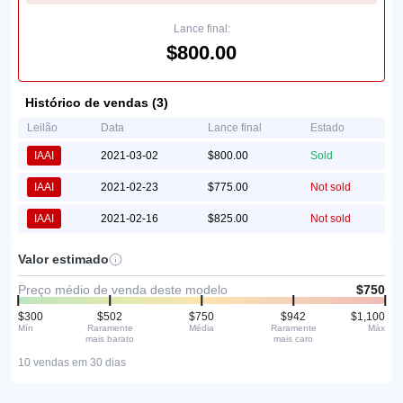
Lance final:
$800.00
Histórico de vendas (3)
Leilão
Data
Lance final
Estado
IAAI
2021-03-02
$800.00
Sold
IAAI
2021-02-23
$775.00
Not sold
IAAI
2021-02-16
$825.00
Not sold
Valor estimado
Preço médio de venda deste modelo
$750
$300
$502
$750
$942
$1,100
Mín
Raramente
Média
Raramente
Máx
mais barato
mais caro
10 vendas em 30 dias