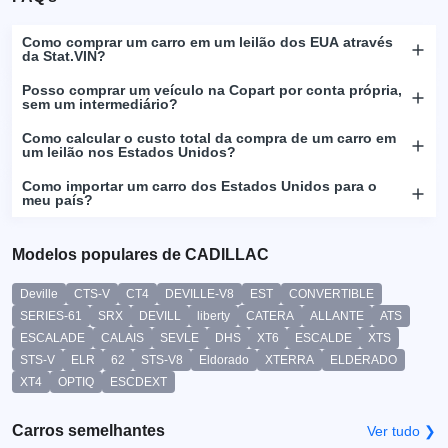
Como comprar um carro em um leilão dos EUA através
da Stat.VIN?
Posso comprar um veículo na Copart por conta própria,
sem um intermediário?
Como calcular o custo total da compra de um carro em
um leilão nos Estados Unidos?
Como importar um carro dos Estados Unidos para o
meu país?
Modelos populares de CADILLAC
Deville
CTS-V
CT4
DEVILLE-V8
EST
CONVERTIBLE
SERIES-61
SRX
DEVILL
liberty
CATERA
ALLANTE
ATS
ESCALADE
CALAIS
SEVLE
DHS
XT6
ESCALDE
XTS
STS-V
ELR
62
STS-V8
Eldorado
XTERRA
ELDERADO
XT4
OPTIQ
ESCDEXT
Carros semelhantes
Ver tudo ❯