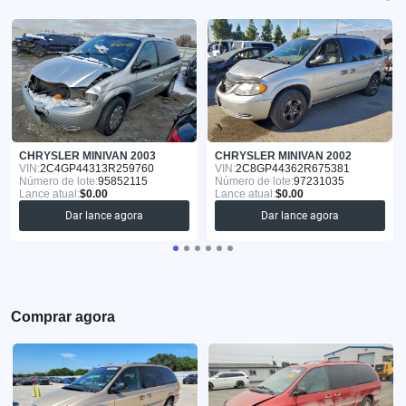
CHRYSLER MINIVAN 2003
CHRYSLER MINIVAN 2002
VIN:
2C4GP44313R259760
VIN:
2C8GP44362R675381
Número de lote:
95852115
Número de lote:
97231035
Lance atual:
$0.00
Lance atual:
$0.00
Dar lance agora
Dar lance agora
Comprar agora