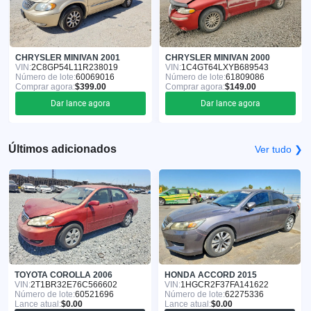
CHRYSLER MINIVAN 2001
CHRYSLER MINIVAN 2000
VIN:
2C8GP54L11R238019
VIN:
1C4GT64LXYB689543
Número de lote:
60069016
Número de lote:
61809086
Comprar agora:
$399.00
Comprar agora:
$149.00
Dar lance agora
Dar lance agora
Últimos adicionados
Ver tudo ❯
TOYOTA COROLLA 2006
HONDA ACCORD 2015
VIN:
2T1BR32E76C566602
VIN:
1HGCR2F37FA141622
Número de lote:
60521696
Número de lote:
62275336
Lance atual:
$0.00
Lance atual:
$0.00