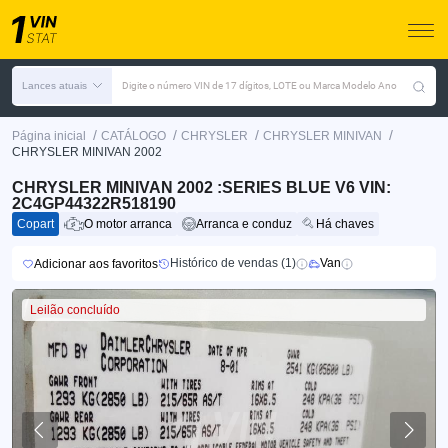
Lances atuais
Digite o número VIN de 17 dígitos, LOTE ou Marca Modelo Ano
/
/
/
/
Página inicial
CATÁLOGO
CHRYSLER
CHRYSLER MINIVAN
CHRYSLER MINIVAN 2002
CHRYSLER MINIVAN 2002 :SERIES BLUE V6 VIN:
2C4GP44322R518190
Copart
O motor arranca
Arranca e conduz
Há chaves
Histórico de vendas (1)
Van
Adicionar aos favoritos
Leilão concluído