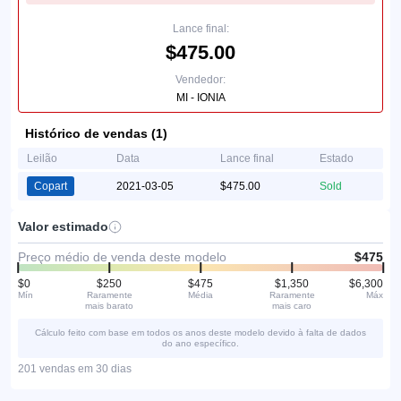
Lance final:
$475.00
Vendedor:
MI - IONIA
Histórico de vendas (1)
Leilão
Data
Lance final
Estado
Copart
2021-03-05
$475.00
Sold
Valor estimado
Preço médio de venda deste modelo
$475
$0
$250
$475
$1,350
$6,300
Mín
Raramente
Média
Raramente
Máx
mais barato
mais caro
Cálculo feito com base em todos os anos deste modelo devido à falta de dados
do ano específico.
201 vendas em 30 dias