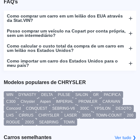
FAQ’s
Como comprar um carro em um leilão dos EUA através
da Stat.VIN?
Posso comprar um veículo na Copart por conta própria,
sem um intermediário?
Como calcular o custo total da compra de um carro em
um leilão nos Estados Unidos?
Como importar um carro dos Estados Unidos para o
meu país?
Modelos populares de CHRYSLER
WIN
DYNASTY
DELTA
PULSE
SALON
GR
PACIFICA
C300
Chrysler
Aspen
IMPERIAL
PROWLER
CARAVAN
Concord
CONQUEST
SEBRING-V6
300C
YPSILON
DESOTO
LHS
CIRRUS
CHRYSLER
LASER
300S
TOWN-COUNT
200
ROGUE
200S
SEABRING
TOWN
Carros semelhantes
Ver tudo ❯