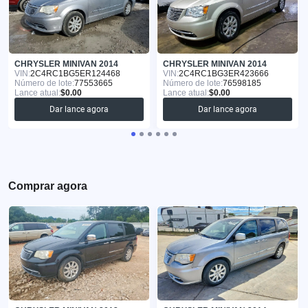
CHRYSLER MINIVAN 2014
CHRYSLER MINIVAN 2014
VIN:
2C4RC1BG5ER124468
VIN:
2C4RC1BG3ER423666
Número de lote:
77553665
Número de lote:
76598185
Lance atual:
$0.00
Lance atual:
$0.00
Dar lance agora
Dar lance agora
Comprar agora