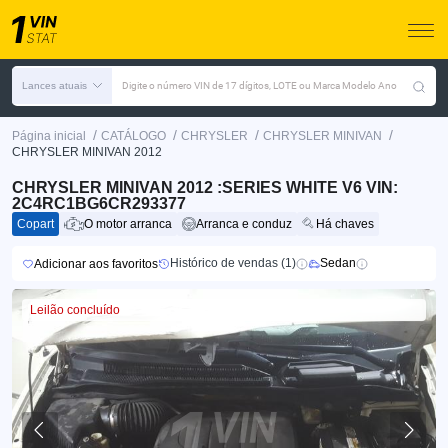
Lances atuais
Digite o número VIN de 17 dígitos, LOTE ou Marca Modelo Ano
/
/
/
/
Página inicial
CATÁLOGO
CHRYSLER
CHRYSLER MINIVAN
CHRYSLER MINIVAN 2012
CHRYSLER MINIVAN 2012 :SERIES WHITE V6 VIN:
2C4RC1BG6CR293377
Copart
O motor arranca
Arranca e conduz
Há chaves
Histórico de vendas (1)
Sedan
Adicionar aos favoritos
Leilão concluído