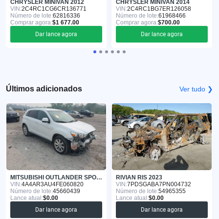
CHRYSLER MINIVAN 2012
CHRYSLER MINIVAN 2014
VIN:
2C4RC1CG6CR136771
VIN:
2C4RC1BG7ER126058
Número de lote:
62816336
Número de lote:
61968466
Comprar agora:
$1 677.00
Comprar agora:
$700.00
Dar lance agora
Dar lance agora
Últimos adicionados
Ver tudo ❯
MITSUBISHI OUTLANDER SPORT 2015
RIVIAN RIS 2023
VIN:
4A4AR3AU4FE060820
VIN:
7PDSGABA7PN004732
Número de lote:
45660439
Número de lote:
54965355
Lance atual:
$0.00
Lance atual:
$0.00
Dar lance agora
Dar lance agora