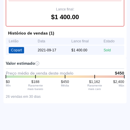
Lance final:
$1 400.00
Histórico de vendas (1)
Leilão
Data
Lance final
Estado
Copart
2021-09-17
$1 400.00
Sold
Valor estimado
Preço médio de venda deste modelo
$450
$0
$188
$450
$1,162
$2,400
Mín
Raramente
Média
Raramente
Máx
mais barato
mais caro
26 vendas em 30 dias