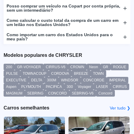
Posso comprar um veículo na Copart por conta própria,
sem um intermediário?
Como calcular o custo total da compra de um carro em
um leilão nos Estados Unidos?
Como importar um carro dos Estados Unidos para o
meu país?
Modelos populares de CHRYSLER
200
GR-VOYAGER
CIRRUS-V6
CROWN
Neon
GR
ROGUE
PULSE
TOWNACOUP
CORDOVA
BREEZE
TOWN
EXECUTIVE
DELTA
300M
WINDSOR
CONCORDE
IMPERIAL
Aspen
PLYMOUTH
PACIFICA
300
Voyager
LASER
CIRRUS
MAGNUM
SEBRING
CONCORD
SEBRING-V6
Concord
Carros semelhantes
Ver tudo ❯