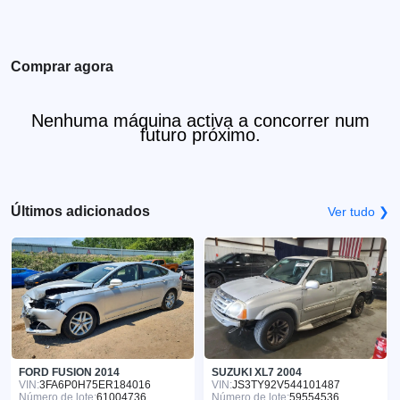
Comprar agora
Nenhuma máquina activa a concorrer num
futuro próximo.
Últimos adicionados
Ver tudo ❯
FORD FUSION 2014
SUZUKI XL7 2004
VIN:
3FA6P0H75ER184016
VIN:
JS3TY92V544101487
Número de lote:
61004736
Número de lote:
59554536