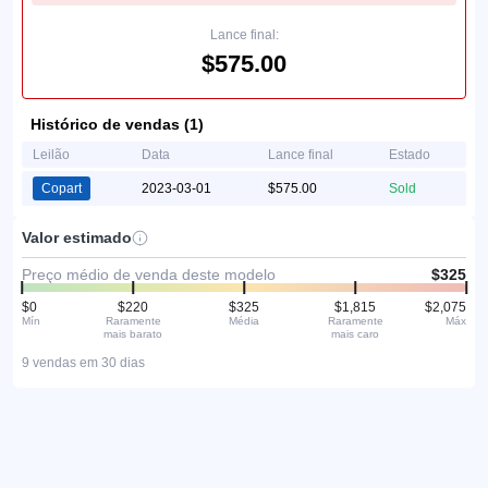
Lance final:
$575.00
Histórico de vendas (1)
Leilão
Data
Lance final
Estado
Copart
2023-03-01
$575.00
Sold
Valor estimado
Preço médio de venda deste modelo
$325
$0
$220
$325
$1,815
$2,075
Mín
Raramente
Média
Raramente
Máx
mais barato
mais caro
9 vendas em 30 dias