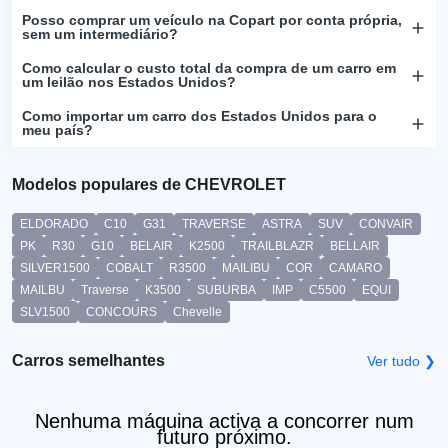
Posso comprar um veículo na Copart por conta própria,
sem um intermediário?
Como calcular o custo total da compra de um carro em
um leilão nos Estados Unidos?
Como importar um carro dos Estados Unidos para o
meu país?
Modelos populares de CHEVROLET
ELDORADO
C10
G31
TRAVERSE
ASTRA
SUV
CONVAIR
PK
R30
G10
BELAIR
K2500
TRAILBLAZR
BELLAIR
SILVER1500
COBALT
R3500
MAILIBU
COR
CAMARO
MAILBU
Traverse
K3500
SUBURBA
IMP
C5500
EQUI
SLV1500
CONCOURS
Chevelle
Carros semelhantes
Ver tudo ❯
Nenhuma máquina activa a concorrer num
futuro próximo.