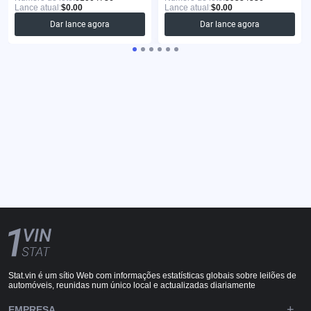
Lance atual:
$0.00
Lance atual:
$0.00
Dar lance agora
Dar lance agora
Stat.vin é um sítio Web com informações estatísticas globais sobre leilões de
automóveis, reunidas num único local e actualizadas diariamente
EMPRESA