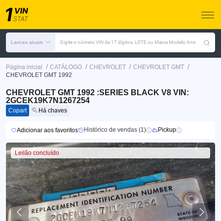
Lances atuais
Digite o número VIN de 17 dígitos, LOTE ou Marca Modelo Ano
/
/
/
/
Página inicial
CATÁLOGO
CHEVROLET
CHEVROLET GMT
CHEVROLET GMT 1992
CHEVROLET GMT 1992 :SERIES BLACK V8 VIN:
2GCEK19K7N1267254
Copart
Há chaves
Histórico de vendas (1)
Pickup
Adicionar aos favoritos
Leilão concluído