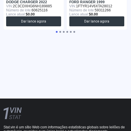
DODGE CHARGER 2022
FORD RANGER 1999
VIN:
2C3CDXHG6NH189885
VIN:
1FTYR14V6XTA28012
Número de lote:
60625116
Número de lote:
59311266
Lance atual:
$0.00
Lance atual:
$0.00
Dar lance agora
Dar lance agora
Stat.vin é um sítio Web com informações estatísticas globais sobre leilões de