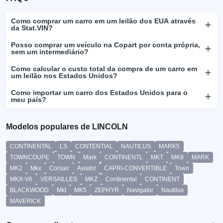
Como comprar um carro em um leilão dos EUA através
da Stat.VIN?
Posso comprar um veículo na Copart por conta própria,
sem um intermediário?
Como calcular o custo total da compra de um carro em
um leilão nos Estados Unidos?
Como importar um carro dos Estados Unidos para o
meu país?
Modelos populares de LINCOLN
CONTINENTAL
LS
CONTENTIAL
NAUTILUS
MARK5
TOWNCOUPE
TOWN
Mark
CONTINENTL
MKT
MK8
MARK
MK2
Mkx
Corsair
Aviator
CAPRI-CONVERTIBLE
Town
MKX-V6
VERSAILLES
MKZ
Continental
CONTINENT
BLACKWOOD
Mkt
MK5
ZEPHYR
Navigator
Nautilus
MAVERICK