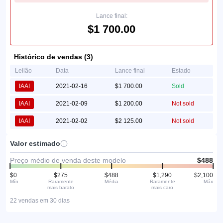
Lance final:
$1 700.00
Histórico de vendas (3)
Leilão
Data
Lance final
Estado
IAAI
2021-02-16
$1 700.00
Sold
IAAI
2021-02-09
$1 200.00
Not sold
IAAI
2021-02-02
$2 125.00
Not sold
Valor estimado
Preço médio de venda deste modelo
$488
$0
$275
$488
$1,290
$2,100
Mín
Raramente
Média
Raramente
Máx
mais barato
mais caro
22 vendas em 30 dias