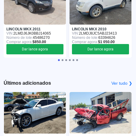
LINCOLN MKX 2011
LINCOLN MKX 2010
VIN:
2LMDJ6JK0BBJ14065
VIN:
2LMDJ8JC5ABJ23413
Número de lote:
45486270
Número de lote:
63394626
Comprar agora:
$850.00
Comprar agora:
$1 050.00
Dar lance agora
Dar lance agora
Últimos adicionados
Ver tudo ❯