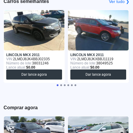
Carros semelhantes
Ver tudo ❯
LINCOLN MKX 2011
LINCOLN MKX 2011
VIN:
2LMDJ8JK4BBJ02335
VIN:
2LMDJ8JKXBBJ11119
Número de lote:
38031246
Número de lote:
38049525
Lance atual:
$0.00
Lance atual:
$0.00
Dar lance agora
Dar lance agora
Comprar agora