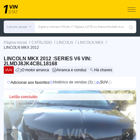
Lances atuais
Digite o número VIN de 17 dígitos, LOTE ou Marca Modelo Ano
/
/
/
/
Página inicial
CATÁLOGO
LINCOLN
LINCOLN MKX
LINCOLN MKX 2012
LINCOLN MKX 2012 :SERIES V6 VIN:
2LMDJ8JK4CBL18168
IAAI
O motor arranca
Arranca e conduz
Há chaves
Histórico de vendas (3)
SUV
Adicionar aos favoritos
Leilão concluído