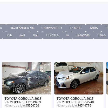
ER
HIGHLANDER-V6
CAMPMASTER
42-6FGC
YARIS
P
XTR
AV4
XA5
COROLA
IA
GRANVIA
Camry
TOYOTA COROLLA 2018
TOYOTA COROLLA 2017
VIN:
2T1BURHE1JC019469
VIN:
2T1BURHE9HC852740
Número de lote:
45966706
Número de lote:
76549775