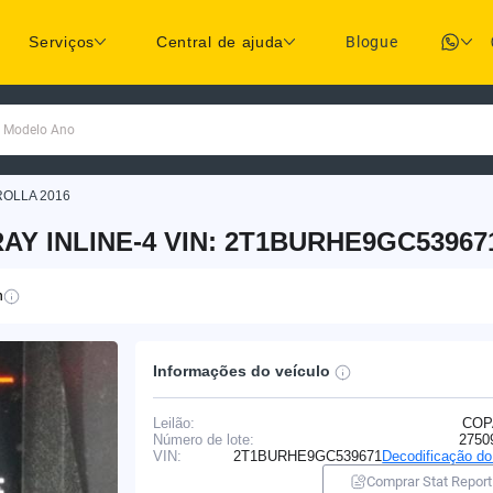
Serviços
Central de ajuda
Blogue
a Modelo Ano
OLLA 2016
AY INLINE-4 VIN: 2T1BURHE9GC53967
n
Informações do veículo
Leilão:
COP
Número de lote:
2750
VIN:
2T1BURHE9GC539671
Decodificação d
Comprar Stat Report