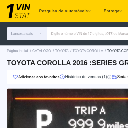
Pesquisa de automóveis
Entrega
Lances atuais
Digite o número VIN de 17 dígitos, LOTE ou Marc
/
/
/
/
Página inicial
CATÁLOGO
TOYOTA
TOYOTA COROLLA
TOYOTA COR
TOYOTA COROLLA 2016 :SERIES GR
Histórico de vendas (1)
Seda
Adicionar aos favoritos