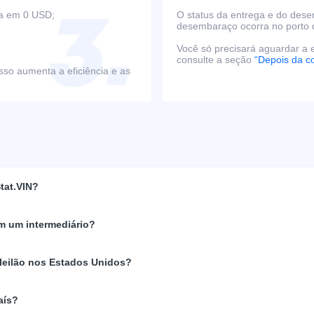
ça em 0 USD;
O status da entrega e do des
desembaraço ocorra no porto 
Você só precisará aguardar a e
consulte a seção
“Depois da c
sso aumenta a eficiência e as
tat.VIN?
m um intermediário?
 leilão nos Estados Unidos?
aís?