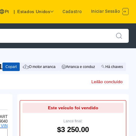
Iniciar Sessão
Pt
|
Estados Unidos
Cadastro
1
Copart
O motor arranca
Arranca e conduz
Há chaves
Leilão concluído
Este veículo foi vendido
ART
9040
Lance final:
o VIN
$3 250.00