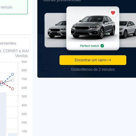
 veículo
orrentes
s: COPART e IAAI.
Vendas
Encontrar um carro
Grátis
Menos de 2 minutos