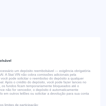
olsável
 necessário um depósito reembolsável — exigência obrigatória
AAI. A Stat.VIN não cobra comissões adicionais pela
 você pode solicitar o reembolso do depósito a qualquer
l. Após o crédito do depósito, você pode fazer lances no
, os fundos ficam temporariamente bloqueados até o
nce não for vencedor, o depósito é automaticamente
 em outros leilões ou solicitar a devolução para sua conta
s limites de participação: