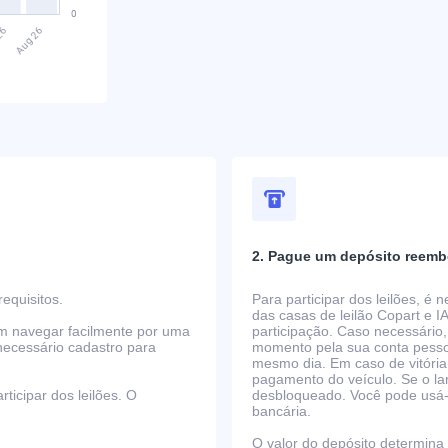
2. Pague um depósito reemb
equisitos.
Para participar dos leilões, é
das casas de leilão Copart e I
em navegar facilmente por uma
participação. Caso necessário,
necessário cadastro para
momento pela sua conta pessoa
mesmo dia. Em caso de vitória
pagamento do veículo. Se o la
ticipar dos leilões. O
desbloqueado. Você pode usá-lo
bancária.
O valor do depósito determina o