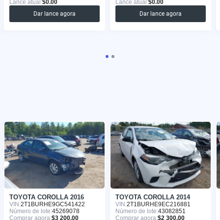
Lance atual:
$0.00
Lance atual:
$0.00
Dar lance agora
Dar lance agora
TOYOTA COROLLA 2016
TOYOTA COROLLA 2014
VIN:
2T1BURHE9GC541422
VIN:
2T1BURHE9EC216881
Número de lote:
45269078
Número de lote:
43082851
Comprar agora:
$3 200.00
Comprar agora:
$2 300.00