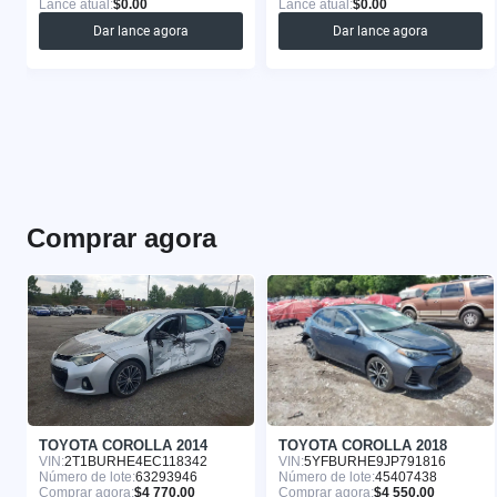
Lance atual:
$0.00
Lance atual:
$0.00
Dar lance agora
Dar lance agora
Comprar agora
TOYOTA COROLLA 2014
TOYOTA COROLLA 2018
VIN:
2T1BURHE4EC118342
VIN:
5YFBURHE9JP791816
Número de lote:
63293946
Número de lote:
45407438
Comprar agora:
$4 770.00
Comprar agora:
$4 550.00