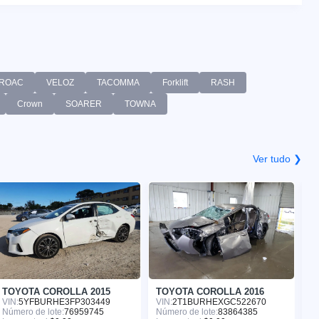
ROAC
VELOZ
TACOMMA
Forklift
RASH
Crown
SOARER
TOWNA
Ver tudo ❯
TOYOTA COROLLA 2015
TOYOTA COROLLA 2016
T
VIN:
5YFBURHE3FP303449
VIN:
2T1BURHEXGC522670
VI
Número de lote:
76959745
Número de lote:
83864385
Nú