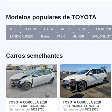
Modelos populares de TOYOTA
MR2
7FGU30
G-R86
RUSH
Auris
FORERUNN
LAND-CRUISER
Raize
WISH
HILNDR
AVALONLIMT
Carros semelhantes
TOYOTA COROLLA 2018
TOYOTA COROLLA 2018
VIN:
2T1BURHE4JC029042
VIN:
JTNKARJE1JJ563294
Número de lote:
76321735
Número de lote:
78723535