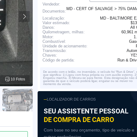
Vendedor:
MD - CERT OF SALVAGE > 75% DA
Documentos:
Localização:
MD - BALTIMORE 
Valor estimado:
$13
Danos:
All
60,961 
Quilometragem, milhas:
Motor:
1
Combustível:
Gaso
Unidade de acionamento:
Transmissão:
Autom
YE
Chaves:
Run & Dri
Código de partida:
De acordo com o leilão, no inventário, o veículo foi “Run & Drive”, 
que significa: 1) Ligou com força própria ou com auxílio externo. 2
Engatou marcha. 3) Moveu-se para frente. Esta designação não 
10 Fotos
garantia de que o veículo poderá ligar, engatar ou se mover no
momento da venda.
LOCALIZADOR DE CARROS
SEU ASSISTENTE PESSOAL
DE COMPRA DE CARRO
Com base no seu orçamento, tipo de veículo e
outras preferências