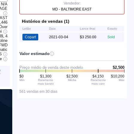
Vendedor:
N/A
MAGE
MD - BALTIMORE EAST
EAST
Histórico de vendas (1)
,446
 Over
Leilão
Data
Lance final
Estado
mi
.8L 4
Copart
2021-03-04
$3 250.00
Sold
line
FWD
atic
Valor estimado
S
ve
Preço médio de venda deste modelo
$2,500
o
)
$0
$1,300
$2,500
$4,150
$10,200
é
Mín
Raramente
Média
Raramente
Máx
mais barato
mais caro
561 vendas em 30 dias