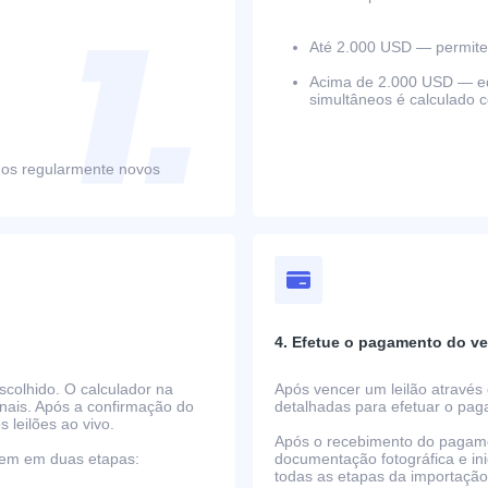
Até 2.000 USD — permite 
Acima de 2.000 USD — equ
simultâneos é calculado 
mos regularmente novos
4. Efetue o pagamento do ve
scolhido. O calculador na
Após vencer um leilão através 
nais. Após a confirmação do
detalhadas para efetuar o pa
s leilões ao vivo.
Após o recebimento do pagame
rrem em duas etapas:
documentação fotográfica e i
todas as etapas da importaçã