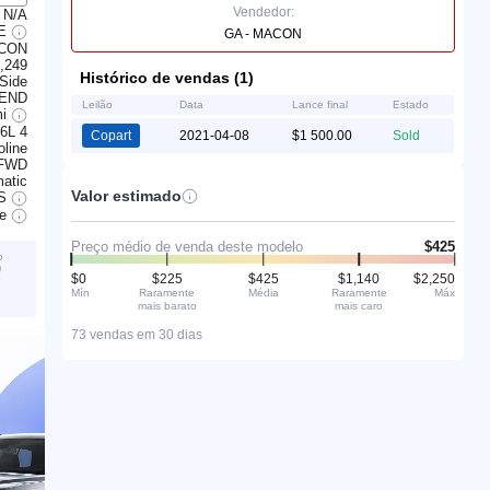
Vendedor:
N/A
GE
GA - MACON
ACON
,249
Histórico de vendas (1)
Side
 END
Leilão
Data
Lance final
Estado
mi
.6L 4
Copart
2021-04-08
$1 500.00
Sold
line
FWD
atic
Valor estimado
S
ve
Preço médio de venda deste modelo
$425
o
)
$0
$225
$425
$1,140
$2,250
é
Mín
Raramente
Média
Raramente
Máx
mais barato
mais caro
73 vendas em 30 dias