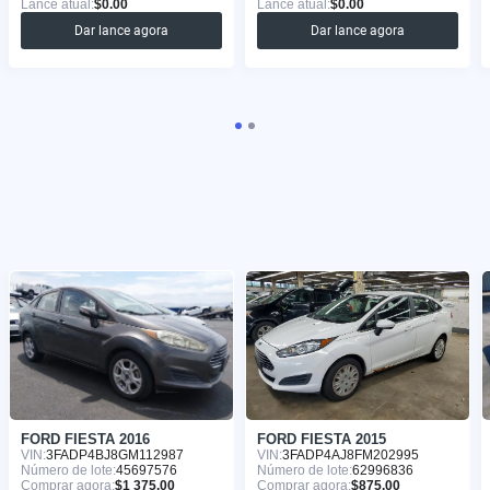
Lance atual:
$0.00
Lance atual:
$0.00
Dar lance agora
Dar lance agora
FORD FIESTA 2016
FORD FIESTA 2015
VIN:
3FADP4BJ8GM112987
VIN:
3FADP4AJ8FM202995
Número de lote:
45697576
Número de lote:
62996836
Comprar agora:
$1 375.00
Comprar agora:
$875.00