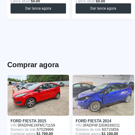
Lance atual:
$0.00
Lance atual:
$0.00
Dar lance agora
Dar lance agora
Comprar agora
FORD FIESTA 2015
FORD FIESTA 2014
VIN:
3FADP4EJXFM171159
VIN:
3FADP4FJ2EM169211
Número de lote:
57529966
Número de lote:
60715856
Comprar agora:
$1 700.00
Comprar agora:
$1 100.00