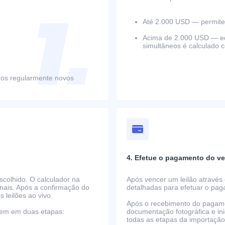
Até 2.000 USD — permite 
Acima de 2.000 USD — equ
simultâneos é calculado 
mos regularmente novos
4. Efetue o pagamento do ve
scolhido. O calculador na
Após vencer um leilão através 
nais. Após a confirmação do
detalhadas para efetuar o pa
s leilões ao vivo.
Após o recebimento do pagame
rrem em duas etapas:
documentação fotográfica e i
todas as etapas da importaçã