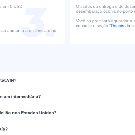
ça em 0 USD;
O status da entrega e do des
desembaraço ocorra no porto 
Você só precisará aguardar a e
consulte a seção
“Depois da c
sso aumenta a eficiência e as
tat.VIN?
m um intermediário?
 leilão nos Estados Unidos?
aís?