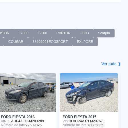
RSION
F7000
E-100
RAPTOR
F1OO
Scorpio
COUGAR
33605021ECOSPORT
EXLPORE
Ver tudo ❯
FORD FIESTA 2016
FORD FIESTA 2015
F
VIN:
3FADP4AJXGM203289
VIN:
3FADP4AJ7FM207671
VI
Número de lote:
77509825
Número de lote:
78085835
Nú