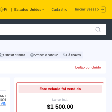
Iniciar Sessão
Pt
|
Estados Unidos
Cadastro
O motor arranca
Arranca e conduz
Há chaves
Leilão concluído
Este veículo foi vendido
ART
1001
Lance final:
o VIN
$1 500.00