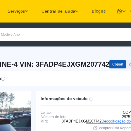
Serviços
Central de ajuda
Blogue
a Modelo Ano
LINE-4 VIN: 3FADP4EJXGM207742
Copart
n
Informações do veículo
Leilão:
COP
Número de lote:
2975
VIN:
3FADP4EJXGM207742
Decodificação d
Comprar Stat Report