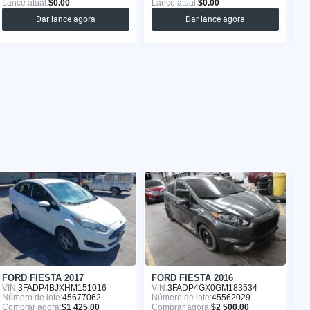
Lance atual:
$0.00
Lance atual:
$0.00
La
Dar lance agora
Dar lance agora
FORD FIESTA 2017
FORD FIESTA 2016
F
VIN:
3FADP4BJXHM151016
VIN:
3FADP4GX0GM183534
VI
Número de lote:
45677062
Número de lote:
45562029
Nú
Comprar agora:
$1 425.00
Comprar agora:
$2 500.00
Co