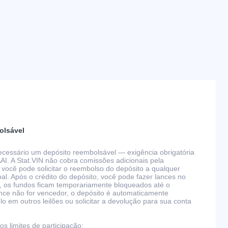
olsável
 necessário um depósito reembolsável — exigência obrigatória
AAI. A Stat.VIN não cobra comissões adicionais pela
 você pode solicitar o reembolso do depósito a qualquer
l. Após o crédito do depósito, você pode fazer lances no
, os fundos ficam temporariamente bloqueados até o
nce não for vencedor, o depósito é automaticamente
 em outros leilões ou solicitar a devolução para sua conta
s limites de participação: