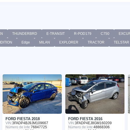
AN
THUNDERBRD
E-TRANSIT
R-POD179
C750
EXCU
IDITION
Edge
MILAN
EXPLORER
TRACTOR
TELSTAR
FORD FIESTA 2018
FORD FIESTA 2016
VIN:
3FADP4BJ9JM109667
VIN:
3FADP4EJ8GM160209
Número de lote:
76847725
Número de lote:
48868306