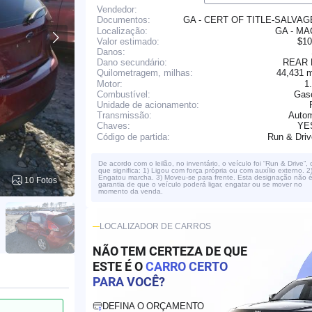
Vendedor:
GA - CERT OF TITLE-SALVA
Documentos:
Localização:
GA - M
Valor estimado:
$10
Danos:
Dano secundário:
REAR
44,431 
Quilometragem, milhas:
Motor:
1
Combustível:
Gaso
Unidade de acionamento:
Transmissão:
Autom
YE
Chaves:
Run & Dri
Código de partida:
De acordo com o leilão, no inventário, o veículo foi “Run & Drive”, 
que significa: 1) Ligou com força própria ou com auxílio externo. 2
Engatou marcha. 3) Moveu-se para frente. Esta designação não 
10 Fotos
garantia de que o veículo poderá ligar, engatar ou se mover no
momento da venda.
LOCALIZADOR DE CARROS
NÃO TEM CERTEZA DE QUE
ESTE É O
CARRO CERTO
PARA VOCÊ?
DEFINA O ORÇAMENTO