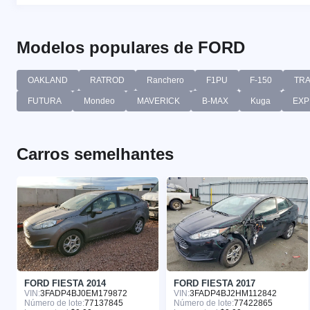
Modelos populares de FORD
OAKLAND
RATROD
Ranchero
F1PU
F-150
TR
FUTURA
Mondeo
MAVERICK
B-MAX
Kuga
EXP
Carros semelhantes
FORD FIESTA 2014
FORD FIESTA 2017
VIN:
3FADP4BJ0EM179872
VIN:
3FADP4BJ2HM112842
Número de lote:
77137845
Número de lote:
77422865