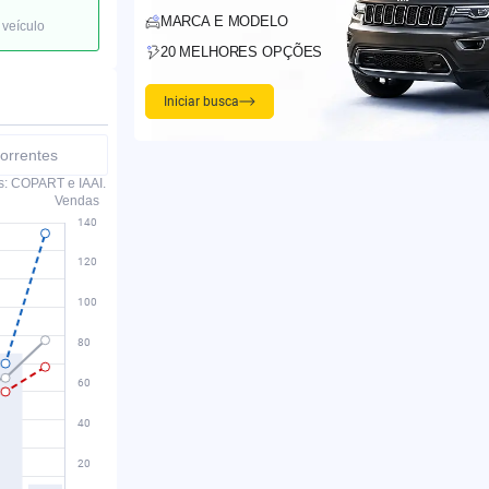
MARCA E MODELO
 veículo
20 MELHORES OPÇÕES
Iniciar busca
orrentes
s: COPART e IAAI.
Vendas