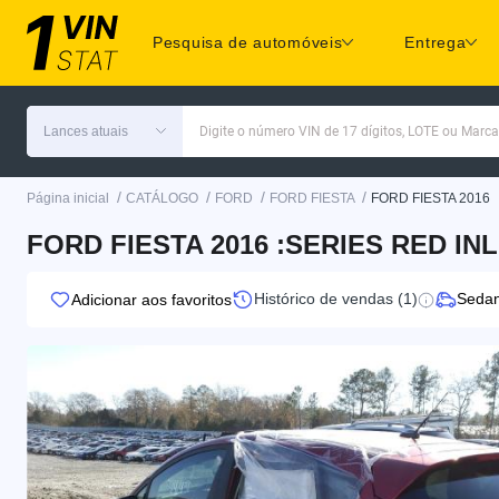
Pesquisa de automóveis
Entrega
Lances atuais
Digite o número VIN de 17 dígitos, LOTE ou Marc
/
/
/
/
Página inicial
CATÁLOGO
FORD
FORD FIESTA
FORD FIESTA 2016
FORD FIESTA 2016 :SERIES RED IN
Histórico de vendas (1)
Seda
Adicionar aos favoritos