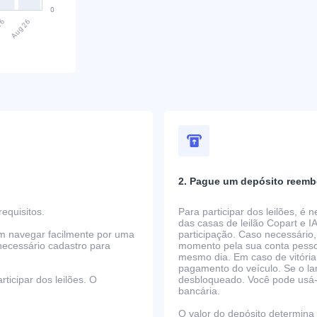
2. Pague um depósito reemb
equisitos.
Para participar dos leilões, é
das casas de leilão Copart e I
em navegar facilmente por uma
participação. Caso necessário,
necessário cadastro para
momento pela sua conta pessoa
mesmo dia. Em caso de vitória
pagamento do veículo. Se o la
ticipar dos leilões. O
desbloqueado. Você pode usá-lo
bancária.
O valor do depósito determina o