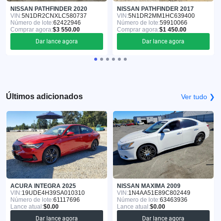
NISSAN PATHFINDER 2020
NISSAN PATHFINDER 2017
VIN:
5N1DR2CNXLC580737
VIN:
5N1DR2MM1HC639400
Número de lote:
62422946
Número de lote:
59910066
Comprar agora:
$3 550.00
Comprar agora:
$1 450.00
Dar lance agora
Dar lance agora
Últimos adicionados
Ver tudo ❯
ACURA INTEGRA 2025
NISSAN MAXIMA 2009
VIN:
19UDE4H39SA010310
VIN:
1N4AA51E89C802449
Número de lote:
61117696
Número de lote:
63463936
Lance atual:
$0.00
Lance atual:
$0.00
Dar lance agora
Dar lance agora