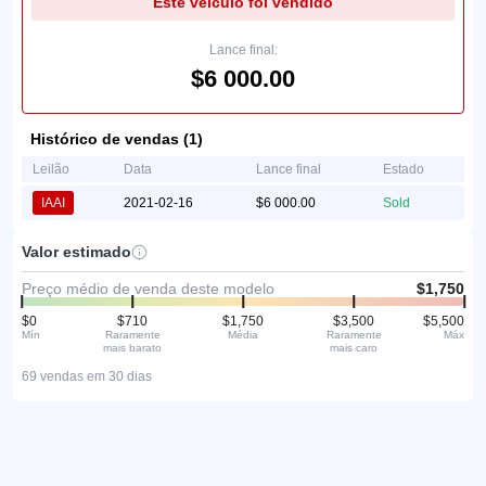
Este veículo foi vendido
Lance final:
$6 000.00
Histórico de vendas (1)
Leilão
Data
Lance final
Estado
IAAI
2021-02-16
$6 000.00
Sold
Valor estimado
Preço médio de venda deste modelo
$1,750
$0
$710
$1,750
$3,500
$5,500
Mín
Raramente
Média
Raramente
Máx
mais barato
mais caro
69 vendas em 30 dias