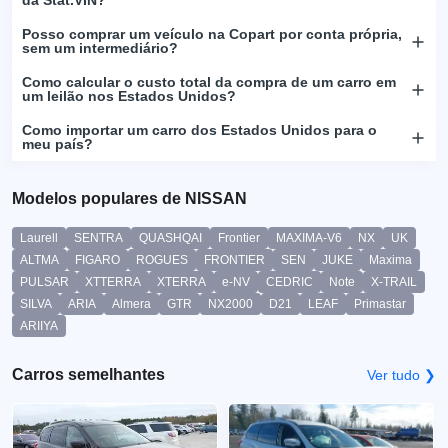
Posso comprar um veículo na Copart por conta própria,
sem um intermediário?
Como calcular o custo total da compra de um carro em
um leilão nos Estados Unidos?
Como importar um carro dos Estados Unidos para o
meu país?
Modelos populares de NISSAN
Laurell
SENTRA
QUASHQAI
Frontier
MAXIMA-V6
NX
UK
ALTMA
FIGARO
ROGUES
FRONTIER
SEN
JUKE
Maxima
PULSAR
XTTERRA
XTERRA
e-NV
CEDRIC
Note
X-TRAIL
SILVA
ARIA
Almera
GTR
NX2000
D21
LEAF
Primastar
ARIIYA
Carros semelhantes
Ver tudo ❯