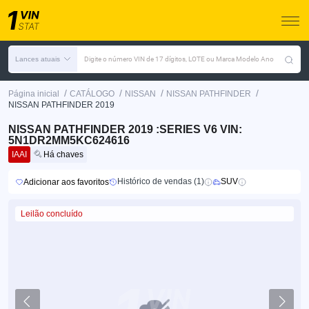
Lances atuais
Digite o número VIN de 17 dígitos, LOTE ou Marca Modelo Ano
/
/
/
/
Página inicial
CATÁLOGO
NISSAN
NISSAN PATHFINDER
NISSAN PATHFINDER 2019
NISSAN PATHFINDER 2019 :SERIES V6 VIN:
5N1DR2MM5KC624616
IAAI
Há chaves
Histórico de vendas (1)
SUV
Adicionar aos favoritos
Leilão concluído