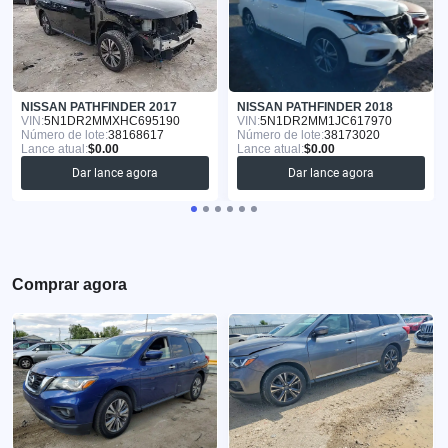
NISSAN PATHFINDER 2017
NISSAN PATHFINDER 2018
VIN:
5N1DR2MMXHC695190
VIN:
5N1DR2MM1JC617970
Número de lote:
38168617
Número de lote:
38173020
Lance atual:
$0.00
Lance atual:
$0.00
Dar lance agora
Dar lance agora
Comprar agora