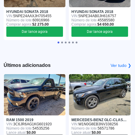
HYUNDAI SONATA 2018
HYUNDAI SONATA 2018
VIN:
5NPE24AAXJH705455
VIN:
5NPE34AB0JH616757
Número de lote:
60916966
Número de lote:
45585580
Comprar agora:
$2 275.00
Comprar agora:
$4 650.00
Dar lance agora
Dar lance agora
Últimos adicionados
Ver tudo ❯
RAM 1500 2019
MERCEDES-BENZ GLC-CLASS 2022
VIN:
3C6JR6AG1KG601920
VIN:
W1N0G8EB3NV338256
Número de lote:
54535256
Número de lote:
56571786
Lance atual:
$0.00
Lance atual:
$0.00