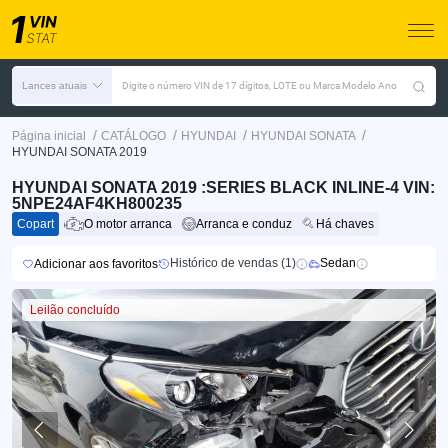
Lances atuais
Digite o número VIN de 17 dígitos, LOTE ou Marca Modelo Ano
/
/
/
/
Página inicial
CATÁLOGO
HYUNDAI
HYUNDAI SONATA
HYUNDAI SONATA 2019
HYUNDAI SONATA 2019 :SERIES BLACK INLINE-4 VIN:
5NPE24AF4KH800235
Copart
O motor arranca
Arranca e conduz
Há chaves
Histórico de vendas (1)
Sedan
Adicionar aos favoritos
Leilão concluído