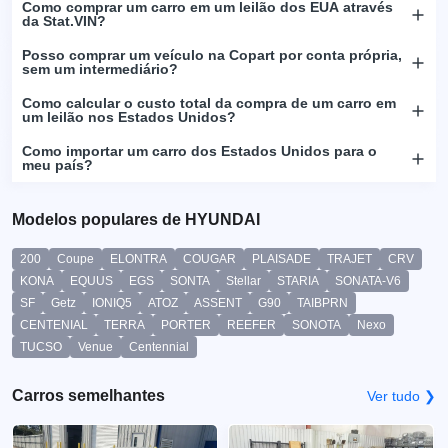
Como comprar um carro em um leilão dos EUA através
da Stat.VIN?
Posso comprar um veículo na Copart por conta própria,
sem um intermediário?
Como calcular o custo total da compra de um carro em
um leilão nos Estados Unidos?
Como importar um carro dos Estados Unidos para o
meu país?
Modelos populares de HYUNDAI
200
Coupe
ELONTRA
COUGAR
PLAISADE
TRAJET
CRV
KONA
EQUUS
EGS
SONTA
Stellar
STARIA
SONATA-V6
SF
Getz
IONIQ5
ATOZ
ASSENT
G90
TAIBPRN
CENTENIAL
TERRA
PORTER
REEFER
SONOTA
Nexo
TUCSO
Venue
Centennial
Carros semelhantes
Ver tudo ❯