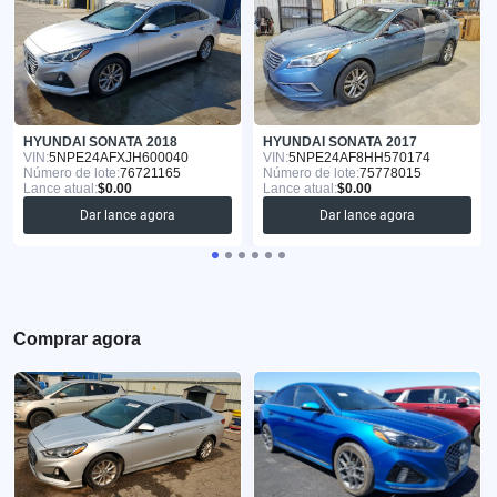
HYUNDAI SONATA 2018
HYUNDAI SONATA 2017
VIN:
5NPE24AFXJH600040
VIN:
5NPE24AF8HH570174
Número de lote:
76721165
Número de lote:
75778015
Lance atual:
$0.00
Lance atual:
$0.00
Dar lance agora
Dar lance agora
Comprar agora