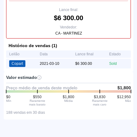
Lance final:
$6 300.00
Vendedor:
CA - MARTINEZ
Histórico de vendas (1)
Leilão
Data
Lance final
Estado
Copart
2021-03-10
$6 300.00
Sold
Valor estimado
Preço médio de venda deste modelo
$1,800
$0
$550
$1,800
$3,830
$12,950
Mín
Raramente
Média
Raramente
Máx
mais barato
mais caro
188 vendas em 30 dias