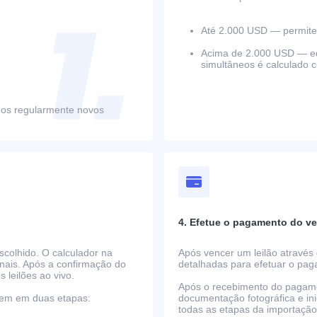
Até 2.000 USD — permite 
Acima de 2.000 USD — equ
simultâneos é calculado 
mos regularmente novos
4. Efetue o pagamento do ve
scolhido. O calculador na
Após vencer um leilão através 
nais. Após a confirmação do
detalhadas para efetuar o pa
s leilões ao vivo.
Após o recebimento do pagame
rrem em duas etapas:
documentação fotográfica e i
todas as etapas da importaçã