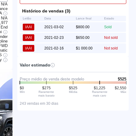
N/A
rance
Histórico de vendas (3)
7A
N/A
Leilão
Data
Lance final
Estado
,977
 End
IAAI
2021-03-02
$800.00
Sold
mi
inder
IAAI
2021-02-23
$650.00
Not sold
line
FWD
IAAI
2021-02-16
$1 000.00
Not sold
atic
S
ry
Valor estimado
Preço médio de venda deste modelo
$525
$0
$275
$525
$1,225
$2,550
Mín
Raramente
Média
Raramente
Máx
mais barato
mais caro
243 vendas em 30 dias