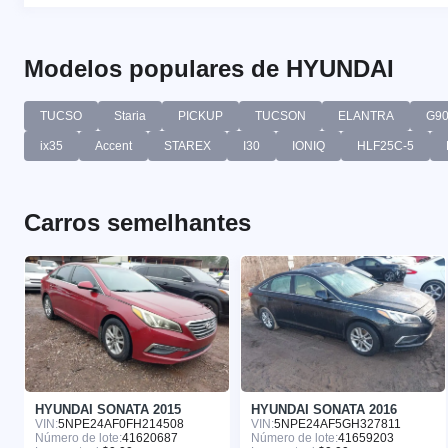
Modelos populares de HYUNDAI
TUCSO
Staria
PICKUP
TUCSON
ELANTRA
G9
ix35
Accent
STAREX
I30
IONIQ
HLF25C-5
Carros semelhantes
HYUNDAI SONATA 2015
HYUNDAI SONATA 2016
VIN:
5NPE24AF0FH214508
VIN:
5NPE24AF5GH327811
Número de lote:
41620687
Número de lote:
41659203