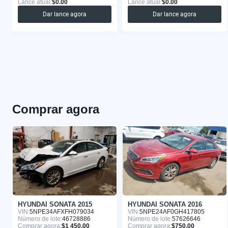
Lance atual:
$0.00
Lance atual:
$0.00
Dar lance agora
Dar lance agora
Comprar agora
HYUNDAI SONATA 2015
HYUNDAI SONATA 2016
VIN:
5NPE34AFXFH079034
VIN:
5NPE24AF0GH417805
Número de lote:
46728886
Número de lote:
57626646
Comprar agora:
$1 450.00
Comprar agora:
$750.00