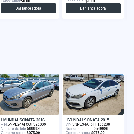
Lance atual:
$0.00
Lance atual:
$0.00
La
Dar lance agora
Dar lance agora
HYUNDAI SONATA 2016
HYUNDAI SONATA 2015
H
VIN:
5NPE24AF0GH321009
VIN:
5NPE34AF6FH131288
VI
Número de lote:
59999896
Número de lote:
60549986
Nú
Comprar agora:
$975.00
Comprar agora:
$975.00
Co