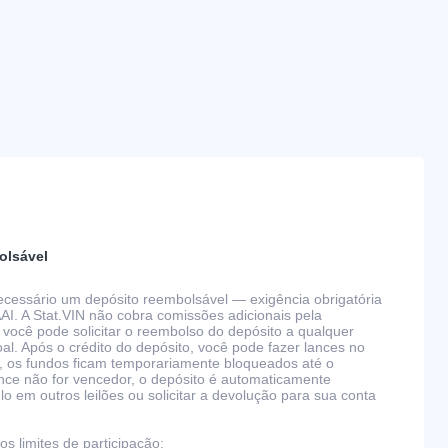
olsável
 necessário um depósito reembolsável — exigência obrigatória
AAI. A Stat.VIN não cobra comissões adicionais pela
 você pode solicitar o reembolso do depósito a qualquer
l. Após o crédito do depósito, você pode fazer lances no
, os fundos ficam temporariamente bloqueados até o
nce não for vencedor, o depósito é automaticamente
 em outros leilões ou solicitar a devolução para sua conta
s limites de participação: