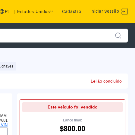
Iniciar Sessão
Pt
|
Estados Unidos
Cadastro
 chaves
Leilão concluído
Este veículo foi vendido
IAAI
7681
Lance final:
o VIN
$800.00