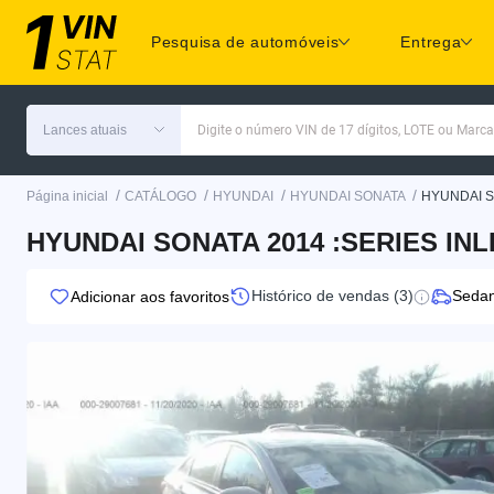
Pesquisa de automóveis
Entrega
Lances atuais
Digite o número VIN de 17 dígitos, LOTE ou Marc
/
/
/
/
Página inicial
CATÁLOGO
HYUNDAI
HYUNDAI SONATA
HYUNDAI S
HYUNDAI SONATA 2014 :SERIES INL
Histórico de vendas (3)
Seda
Adicionar aos favoritos