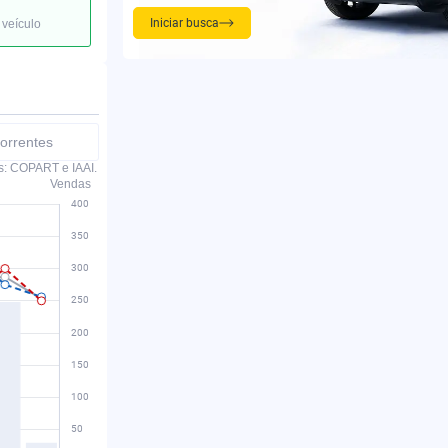
Iniciar busca
 veículo
orrentes
s: COPART e IAAI.
Vendas