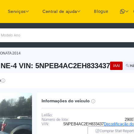
Serviços
Central de ajuda
Blogue
a Modelo Ano
ONATA 2014
INE-4 VIN: 5NPEB4AC2EH833437
IAAI
Há
n
Informações do veículo
Leilão:
Número de lote:
2900
VIN:
5NPEB4AC2EH833437
Decodificação d
Comprar Stat Report