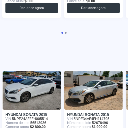
Lance atual:
$0.00
Lance atual:
$0.00
Dar lance agora
Dar lance agora
HYUNDAI SONATA 2015
HYUNDAI SONATA 2015
VIN:
5NPE24AF2FH005514
VIN:
5NPE34AF4FH114795
Número de lote:
56513936
Número de lote:
52678496
Comprar agora:
$2 800.00
Comprar agora:
$1 900.00