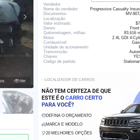
Vendedor:
Nome do vendedor:
Progressive Casualty Insu
MV-90
Documentos:
Localização:
Valor estimado:
$7
Danos:
Front
83,616 
Quilometragem, milhas:
Motor:
2.4L GDI 4-Cyl
Combustível:
Gaso
Unidade de acionamento:
Transmissão:
Autom
YE
Chaves:
Stationa
Código de partida:
LOCALIZADOR DE CARROS
tos
Ver
NÃO TEM CERTEZA DE QUE
ESTE É O
CARRO CERTO
PARA VOCÊ?
DEFINA O ORÇAMENTO
MARCA E MODELO
20 MELHORES OPÇÕES