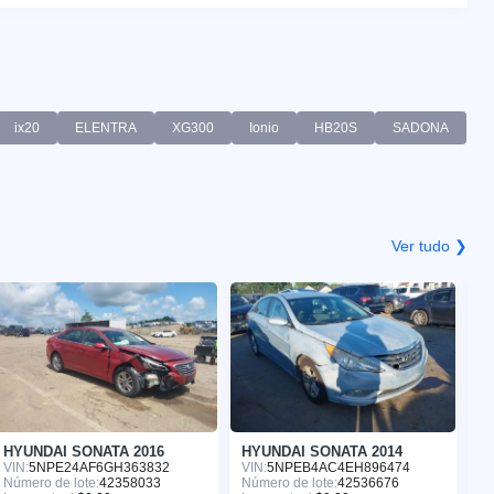
ix20
ELENTRA
XG300
Ionio
HB20S
SADONA
Ver tudo ❯
HYUNDAI SONATA 2016
HYUNDAI SONATA 2014
H
VIN:
5NPE24AF6GH363832
VIN:
5NPEB4AC4EH896474
VI
Número de lote:
42358033
Número de lote:
42536676
Nú