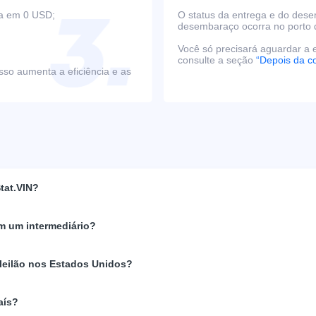
ça em 0 USD;
O status da entrega e do des
desembaraço ocorra no porto 
Você só precisará aguardar a e
consulte a seção
“Depois da c
sso aumenta a eficiência e as
tat.VIN?
m um intermediário?
 leilão nos Estados Unidos?
aís?