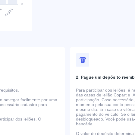
2. Pague um depósito reemb
equisitos.
Para participar dos leilões, é
das casas de leilão Copart e I
em navegar facilmente por uma
participação. Caso necessário,
necessário cadastro para
momento pela sua conta pessoa
mesmo dia. Em caso de vitória
pagamento do veículo. Se o la
ticipar dos leilões. O
desbloqueado. Você pode usá-lo
bancária.
O valor do depósito determina o