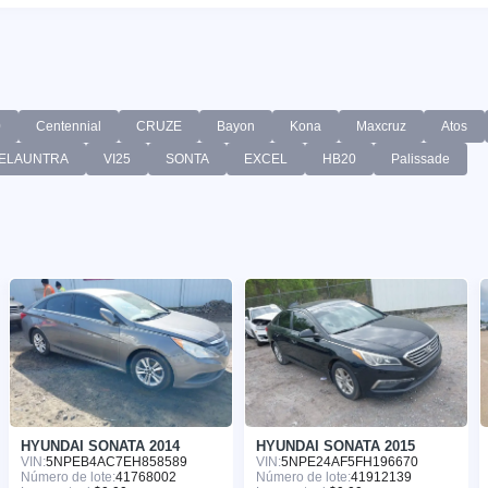
0
Centennial
CRUZE
Bayon
Kona
Maxcruz
Atos
ELAUNTRA
VI25
SONTA
EXCEL
HB20
Palissade
HYUNDAI SONATA 2014
HYUNDAI SONATA 2015
VIN:
5NPEB4AC7EH858589
VIN:
5NPE24AF5FH196670
Número de lote:
41768002
Número de lote:
41912139