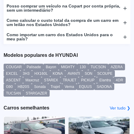
Posso comprar um veículo na Copart por conta própria,
sem um intermediário?
Como calcular o custo total da compra de um carro em
um leilão nos Estados Unidos?
Como importar um carro dos Estados Unidos para o
meu país?
Modelos populares de HYUNDAI
COUGAR
Palisade
Bayon
MIGHTY
130
TUCSON
AZERA
EXCEL
3H3
HX160L
KONA
AVANTI
SON
SCOUPE
ASCENT
Maxcruz
STAREX
TRAJET
PICKUP
Elantra
4DR
G90
HB20S
Sonata
Trajet
Verna
EQUUS
SADONA
TUCSAN
STARGAZER
Carros semelhantes
Ver tudo ❯