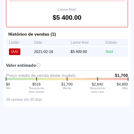
Lance final:
$5 400.00
Histórico de vendas (1)
Leilão
Data
Lance final
Estado
IAAI
2021-02-16
$5 400.00
Sold
Valor estimado
Preço médio de venda deste modelo
$1,700
$0
$518
$1,700
$2,840
$4,800
Mín
Raramente
Média
Raramente
Máx
mais barato
mais caro
38 vendas em 30 dias