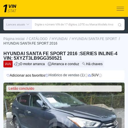
Lances atuais
Digite o número VIN de 17 dígitos, LOTE ou Marca Modelo Ano
/
/
/
/
Página inicial
CATÁLOGO
HYUNDAI
HYUNDAI SANTA FE SPORT
HYUNDAI SANTA FE SPORT 2016
HYUNDAI SANTA FE SPORT 2016 :SERIES INLINE-4
VIN: 5XYZT3LB9GG350521
IAAI
O motor arranca
Arranca e conduz
Há chaves
Histórico de vendas (1)
SUV
Adicionar aos favoritos
Leilão concluído