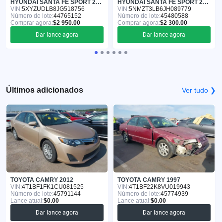
HYUNDAI SANTA FE SPORT 2018
HYUNDAI SANTA FE SPORT 2018
VIN:
5XYZUDLB8JG518756
VIN:
5NMZT3LB6JH089779
Número de lote:
44765152
Número de lote:
45480588
Comprar agora:
$2 950.00
Comprar agora:
$2 300.00
Dar lance agora
Dar lance agora
Últimos adicionados
Ver tudo ❯
TOYOTA CAMRY 2012
TOYOTA CAMRY 1997
VIN:
4T1BF1FK1CU081525
VIN:
4T1BF22K8VU019943
Número de lote:
45791144
Número de lote:
45774939
Lance atual:
$0.00
Lance atual:
$0.00
Dar lance agora
Dar lance agora