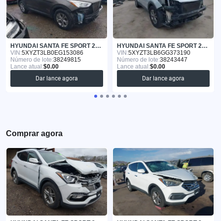
HYUNDAI SANTA FE SPORT 2014
HYUNDAI SANTA FE SPORT 2016
VIN:
5XYZT3LB0EG153086
VIN:
5XYZT3LB6GG373190
Número de lote:
38249815
Número de lote:
38243447
Lance atual:
$0.00
Lance atual:
$0.00
Dar lance agora
Dar lance agora
Comprar agora