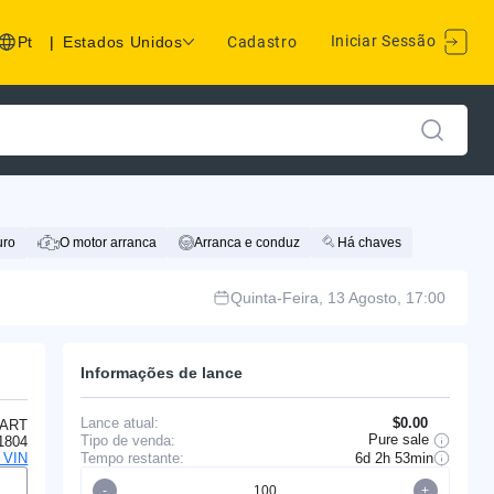
Iniciar Sessão
Pt
|
Estados Unidos
Cadastro
uro
O motor arranca
Arranca e conduz
Há chaves
Quinta-Feira, 13 Agosto, 17:00
Informações de lance
Lance atual:
$0.00
ART
Pure sale
Tipo de venda:
1804
Tempo restante:
6d 2h 53min
o VIN
-
+