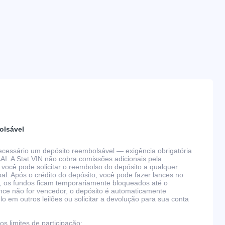
olsável
 necessário um depósito reembolsável — exigência obrigatória
AAI. A Stat.VIN não cobra comissões adicionais pela
 você pode solicitar o reembolso do depósito a qualquer
l. Após o crédito do depósito, você pode fazer lances no
, os fundos ficam temporariamente bloqueados até o
nce não for vencedor, o depósito é automaticamente
 em outros leilões ou solicitar a devolução para sua conta
s limites de participação: