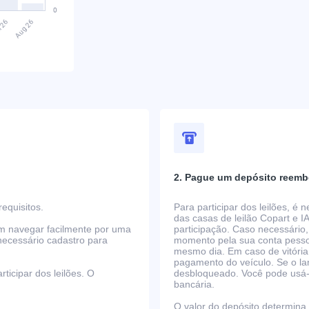
2. Pague um depósito reemb
equisitos.
Para participar dos leilões, é
das casas de leilão Copart e I
em navegar facilmente por uma
participação. Caso necessário,
necessário cadastro para
momento pela sua conta pessoa
mesmo dia. Em caso de vitória
pagamento do veículo. Se o la
ticipar dos leilões. O
desbloqueado. Você pode usá-lo
bancária.
O valor do depósito determina o