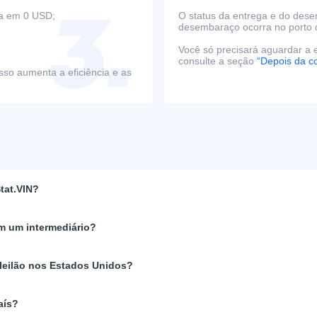
ça em 0 USD;
O status da entrega e do des
desembaraço ocorra no porto 
Você só precisará aguardar a e
consulte a seção
“Depois da c
sso aumenta a eficiência e as
tat.VIN?
m um intermediário?
 leilão nos Estados Unidos?
aís?