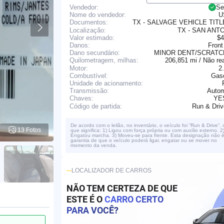
Vendedor:
Se
Nome do vendedor:
U
TX - SALVAGE VEHICLE TIT
Documentos:
Localização:
TX - SAN ANT
Valor estimado:
$4
Danos:
Front
Dano secundário:
MINOR DENT/SCRAT
206,851 mi / Não re
Quilometragem, milhas:
Motor:
2
Combustível:
Gaso
Unidade de acionamento:
Transmissão:
Autom
YE
Chaves:
Run & Dri
Código de partida:
De acordo com o leilão, no inventário, o veículo foi “Run & Drive”, 
13 Fotos
que significa: 1) Ligou com força própria ou com auxílio externo. 2
Engatou marcha. 3) Moveu-se para frente. Esta designação não 
garantia de que o veículo poderá ligar, engatar ou se mover no
momento da venda.
LOCALIZADOR DE CARROS
NÃO TEM CERTEZA DE QUE
ESTE É O
CARRO CERTO
PARA VOCÊ?