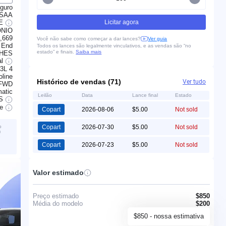
guro
SAA
LE
Licitar agora
ONIO
,669
Você não sabe como começar a dar lances?
Ver guia
 End
Todos os lances são legalmente vinculativos, e as vendas são “no
estado” e finais.
Saiba mais
CHES
al
.3L 4
line
Histórico de vendas (71)
Ver tudo
FWD
atic
Leilão
Data
Lance final
Estado
S
ve
Copart
2026-08-06
$5.00
Not sold
o
Copart
2026-07-30
$5.00
Not sold
)
é
Copart
2026-07-23
$5.00
Not sold
Valor estimado
Preço estimado
$850
Média do modelo
$200
$850 - nossa estimativa