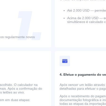
Até 2.000 USD — permite 
Acima de 2.000 USD — equ
simultâneos é calculado 
mos regularmente novos
4. Efetue o pagamento do ve
scolhido. O calculador na
Após vencer um leilão através 
nais. Após a confirmação do
detalhadas para efetuar o pa
s leilões ao vivo.
Após o recebimento do pagame
rrem em duas etapas:
documentação fotográfica e i
todas as etapas da importaçã