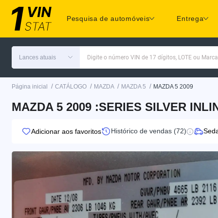
Pesquisa de automóveis
Entrega
Lances atuais
Digite o número VIN de 17 dígitos, LOTE ou Marc
/
/
/
/
Página inicial
CATÁLOGO
MAZDA
MAZDA 5
MAZDA 5 2009
MAZDA 5 2009 :SERIES SILVER INLI
Histórico de vendas (72)
Sed
Adicionar aos favoritos