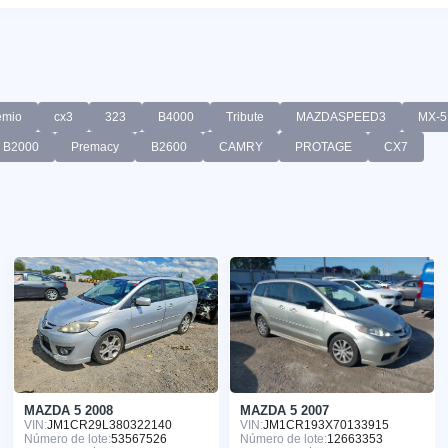
emio
cx3
323
B4000
Tribute
MAZDASPEED3
MX-5
B2000
Premacy
B2600
CAMRY
PROTAGE
CX7
MAZDA 5 2008
MAZDA 5 2007
VIN:
JM1CR29L380322140
VIN:
JM1CR193X70133915
Número de lote:
53567526
Número de lote:
12663353