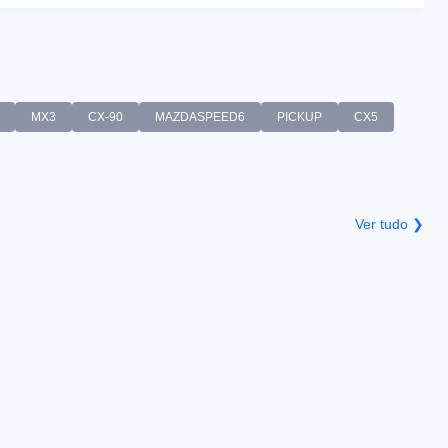
MX3
CX-90
MAZDASPEED6
PICKUP
CX5
Ver tudo ❯