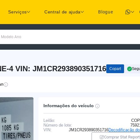
Serviços
Central de ajuda
Blogue
a Modelo Ano
NE-4 VIN: JM1CR293890351716
Copart
Seg
an
Informações do veículo
Leilão:
COP
Número de lote:
7592
VIN:
JM1CR293890351716
Decodificação d
Comprar Stat Report