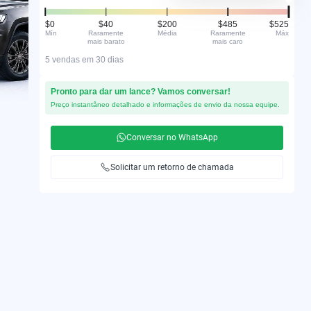
$0
$40
$200
$485
$525
Mín
Raramente
Média
Raramente
Máx
mais barato
mais caro
5 vendas em 30 dias
Pronto para dar um lance? Vamos conversar!
Preço instantâneo detalhado e informações de envio da nossa equipe.
Conversar no WhatsApp
Solicitar um retorno de chamada