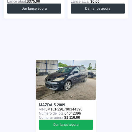
Lance atual:
$375.00
Lance atual:
$0.00
Dar lance agora
Dar lance agora
MAZDA 5 2009
VIN:
JM1CR29L790344398
Número de lote:
64042396
Comprar agora:
$1 116.00
Dar lance agora