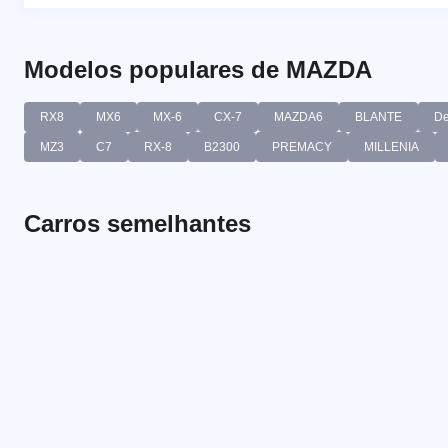
Modelos populares de MAZDA
RX8
MX6
MX-6
CX-7
MAZDA6
BLANTE
D
MZ3
C7
RX-8
B2300
PREMACY
MILLENIA
Carros semelhantes