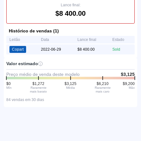
Lance final:
$8 400.00
Histórico de vendas (1)
Leilão
Data
Lance final
Estado
Copart
2022-06-29
$8 400.00
Sold
Valor estimado
Preço médio de venda deste modelo
$3,125
$0
$1,272
$3,125
$6,210
$9,200
Mín
Raramente
Média
Raramente
Máx
mais barato
mais caro
84 vendas em 30 dias