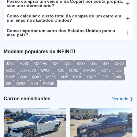
Posso comprar um veículo na Copart por conta própria,
sem um intermediário?
Como calcular o custo total da compra de um carro em
um leilão nos Estados Unidos?
Como importar um carro dos Estados Unidos para o
meu país?
Modelos populares de INFINITI
JX35
M56X
QX4-V6
QX4
Q25
EX37
G35
G37
QX60
G25X
G37-CV3
QX80
FX35
Q70L
CV-Q60
G37S
J30
EX35
Q30
Q30T
M35X
M35
EX30
GX35
G36
Qx60
I35
G25S
M45
EX30D
Carros semelhantes
Ver tudo ❯