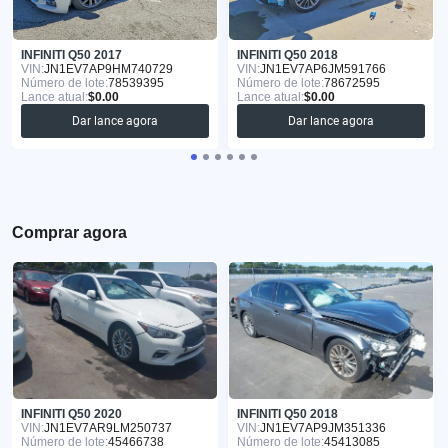
INFINITI Q50 2017
INFINITI Q50 2018
VIN:
JN1EV7AP9HM740729
VIN:
JN1EV7AP6JM591766
Número de lote:
78539395
Número de lote:
78672595
Lance atual:
$0.00
Lance atual:
$0.00
Dar lance agora
Dar lance agora
Comprar agora
INFINITI Q50 2020
INFINITI Q50 2018
VIN:
JN1EV7AR9LM250737
VIN:
JN1EV7AP9JM351336
Número de lote:
45466738
Número de lote:
45413085