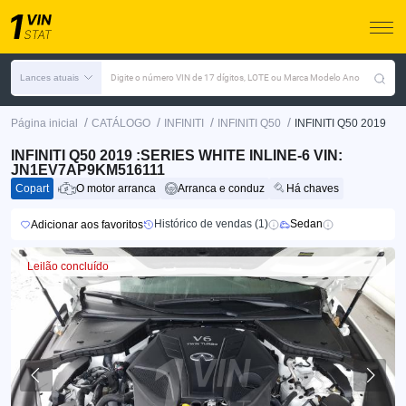
Lances atuais
Digite o número VIN de 17 dígitos, LOTE ou Marca Modelo Ano
/
/
/
/
Página inicial
CATÁLOGO
INFINITI
INFINITI Q50
INFINITI Q50 2019
INFINITI Q50 2019 :SERIES WHITE INLINE-6 VIN:
JN1EV7AP9KM516111
Copart
O motor arranca
Arranca e conduz
Há chaves
Histórico de vendas (1)
Sedan
Adicionar aos favoritos
Leilão concluído