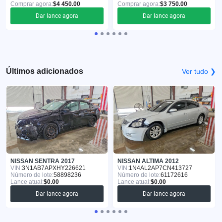
Comprar agora:
$4 450.00
Comprar agora:
$3 750.00
Dar lance agora
Dar lance agora
Últimos adicionados
Ver tudo ❯
NISSAN SENTRA 2017
NISSAN ALTIMA 2012
VIN:
3N1AB7APXHY226621
VIN:
1N4AL2AP7CN413727
Número de lote:
58898236
Número de lote:
61172616
Lance atual:
$0.00
Lance atual:
$0.00
Dar lance agora
Dar lance agora