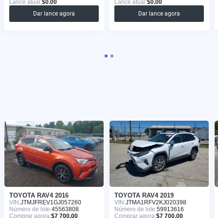
Lance atual:
$0.00
Lance atual:
$0.00
Dar lance agora
Dar lance agora
TOYOTA RAV4 2016
TOYOTA RAV4 2019
VIN:
JTMJFREV1GJ057260
VIN:
JTMA1RFV2KJ020398
Número de lote:
45563808
Número de lote:
59913616
Comprar agora:
$7 700.00
Comprar agora:
$7 700.00