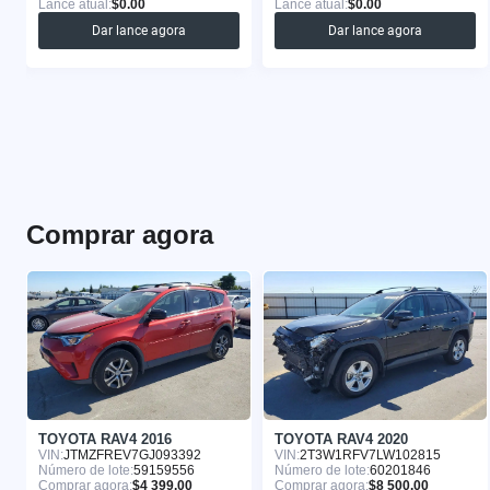
Lance atual:
$0.00
Lance atual:
$0.00
Dar lance agora
Dar lance agora
Comprar agora
TOYOTA RAV4 2016
TOYOTA RAV4 2020
VIN:
JTMZFREV7GJ093392
VIN:
2T3W1RFV7LW102815
Número de lote:
59159556
Número de lote:
60201846
Comprar agora:
$4 399.00
Comprar agora:
$8 500.00