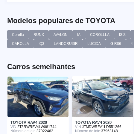
Modelos populares de TOYOTA
Corolla
RUNX
AVALON
IA
COROLLLA
ISIS
CAROLLA
IQ3
LANDCRUISR
LUCIDA
G-R86
4
Carros semelhantes
TOYOTA RAV4 2020
TOYOTA RAV4 2020
VIN:
2T3RWRFV4LW081744
VIN:
JTMDWRFV1LD551266
Número de lote:
37922462
Número de lote:
37963148