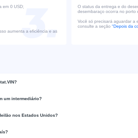
ça em 0 USD;
O status da entrega e do des
desembaraço ocorra no porto 
Você só precisará aguardar a e
consulte a seção
“Depois da c
sso aumenta a eficiência e as
tat.VIN?
m um intermediário?
 leilão nos Estados Unidos?
aís?