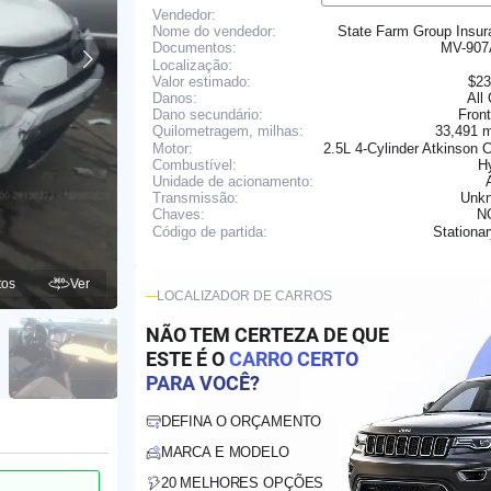
Vendedor:
Nome do vendedor:
State Farm Group Insur
MV-90
Documentos:
Localização:
Valor estimado:
$23
Danos:
All
Dano secundário:
Fron
33,491 
Quilometragem, milhas:
Motor:
2.5L 4-Cylinder Atkinson 
Combustível:
H
Unidade de acionamento:
Transmissão:
Unk
N
Chaves:
Stationa
Código de partida:
tos
Ver
LOCALIZADOR DE CARROS
NÃO TEM CERTEZA DE QUE
ESTE É O
CARRO CERTO
PARA VOCÊ?
DEFINA O ORÇAMENTO
MARCA E MODELO
20 MELHORES OPÇÕES