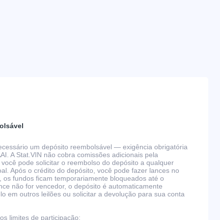
olsável
 necessário um depósito reembolsável — exigência obrigatória
AAI. A Stat.VIN não cobra comissões adicionais pela
 você pode solicitar o reembolso do depósito a qualquer
l. Após o crédito do depósito, você pode fazer lances no
, os fundos ficam temporariamente bloqueados até o
nce não for vencedor, o depósito é automaticamente
 em outros leilões ou solicitar a devolução para sua conta
s limites de participação: