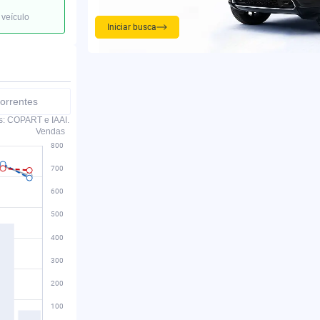
 veículo
Iniciar busca
orrentes
s: COPART e IAAI.
Vendas