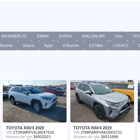
4RUNNERLTD
EMINA
SUPRA
AVALONLIMT
Vios
7FD
-Runner
Solara
Aygo
4-Runner
ESTIMA
LITEACE
TOYOTA RAV4 2020
TOYOTA RAV4 2019
VIN:
2T3RWRFV4LW047626
VIN:
JTMRWRFV6KD003722
Número de lote:
38002915
Número de lote:
38031698