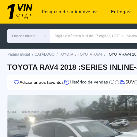
Pesquisa de automóveis
Entrega
Lances atuais
Digite o número VIN de 17 dígitos, LOTE ou Marc
/
/
/
/
Página inicial
CATÁLOGO
TOYOTA
TOYOTA RAV4
TOYOTA RAV4 20
TOYOTA RAV4 2018 :SERIES INLINE
Histórico de vendas (1)
SUV
Adicionar aos favoritos