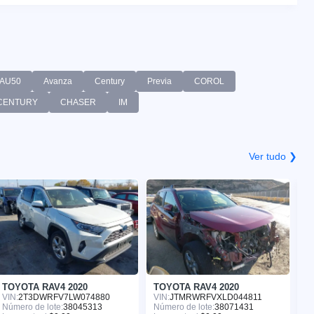
AU50
Avanza
Century
Previa
COROL
CENTURY
CHASER
IM
Ver tudo ❯
TOYOTA RAV4 2020
TOYOTA RAV4 2020
T
VIN:
2T3DWRFV7LW074880
VIN:
JTMRWRFVXLD044811
VI
Número de lote:
38045313
Número de lote:
38071431
Nú