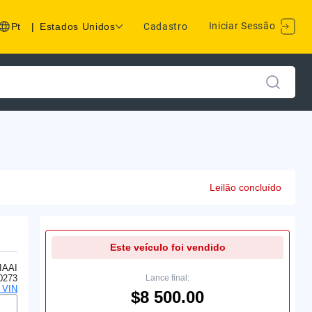
Iniciar Sessão
Pt
|
Estados Unidos
Cadastro
Leilão concluído
Este veículo foi vendido
IAAI
0273
Lance final:
o VIN
$8 500.00