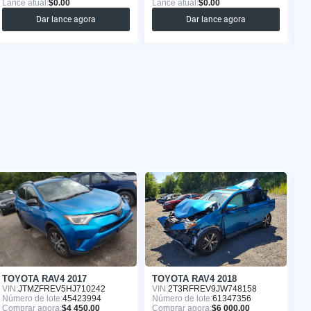
Lance atual:
$0.00
Lance atual:
$0.00
La
Dar lance agora
Dar lance agora
TOYOTA RAV4 2017
TOYOTA RAV4 2018
T
VIN:
JTMZFREV5HJ710242
VIN:
2T3RFREV9JW748158
VI
Número de lote:
45423994
Número de lote:
61347356
Nú
Comprar agora:
$4 450.00
Comprar agora:
$6 000.00
Co