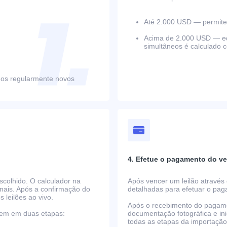
Até 2.000 USD — permite 
Acima de 2.000 USD — equ
simultâneos é calculado 
mos regularmente novos
4. Efetue o pagamento do ve
scolhido. O calculador na
Após vencer um leilão através 
nais. Após a confirmação do
detalhadas para efetuar o pa
s leilões ao vivo.
Após o recebimento do pagame
rrem em duas etapas:
documentação fotográfica e i
todas as etapas da importaçã