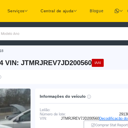
Serviços
Central de ajuda
Blogue
a Modelo Ano
18
-4 VIN: JTMRJREV7JD200560
IAAI
Informações do veículo
Leilão:
Número de lote:
2913
VIN:
JTMRJREV7JD200560
Decodificação d
Comprar Stat Report