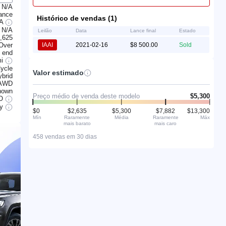
N/A
ance
Histórico de vendas (1)
7A
N/A
Leilão
Data
Lance final
Estado
,625
 Over
IAAI
2021-02-16
$8 500.00
Sold
t end
mi
Cycle
Valor estimado
ybrid
AWD
nown
Preço médio de venda deste modelo
$5,300
O
ry
$0
$2,635
$5,300
$7,882
$13,300
Mín
Raramente
Média
Raramente
Máx
mais barato
mais caro
458 vendas em 30 dias