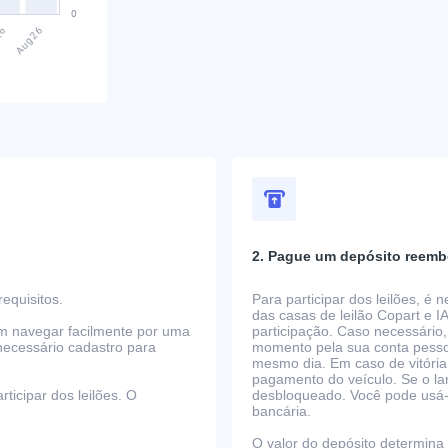
2. Pague um depósito reemb
equisitos.
Para participar dos leilões, é
das casas de leilão Copart e I
em navegar facilmente por uma
participação. Caso necessário,
necessário cadastro para
momento pela sua conta pessoa
mesmo dia. Em caso de vitória
pagamento do veículo. Se o la
ticipar dos leilões. O
desbloqueado. Você pode usá-lo
bancária.
O valor do depósito determina o