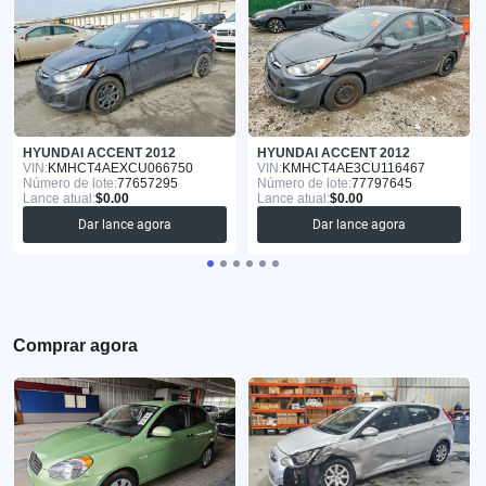
HYUNDAI ACCENT 2012
HYUNDAI ACCENT 2012
VIN:
KMHCT4AEXCU066750
VIN:
KMHCT4AE3CU116467
Número de lote:
77657295
Número de lote:
77797645
Lance atual:
$0.00
Lance atual:
$0.00
Dar lance agora
Dar lance agora
Comprar agora