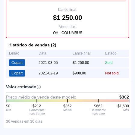
Lance final:
$1 250.00
Vendedor:
OH - COLUMBUS
Histórico de vendas (2)
Leilão
Data
Lance final
Estado
Copart
2021-03-05
$1 250.00
Sold
Copart
2021-02-19
$900.00
Not sold
Valor estimado
Preço médio de venda deste modelo
$362
$0
$212
$362
$662
$1,600
Mín
Raramente
Média
Raramente
Máx
mais barato
mais caro
36 vendas em 30 dias