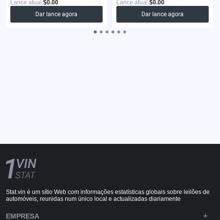
Lance atual:
$0.00
Lance atual:
$0.00
Dar lance agora
Dar lance agora
Stat.vin é um sítio Web com informações estatísticas globais sobre leilões de
automóveis, reunidas num único local e actualizadas diariamente
EMPRESA