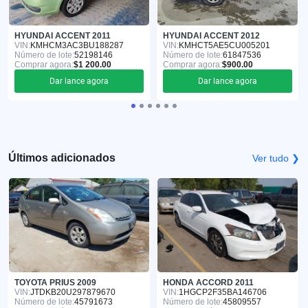
HYUNDAI ACCENT 2011
HYUNDAI ACCENT 2012
VIN:
KMHCM3AC3BU188287
VIN:
KMHCT5AE5CU005201
Número de lote:
52198146
Número de lote:
61847536
Comprar agora:
$1 200.00
Comprar agora:
$900.00
Dar lance agora
Dar lance agora
Últimos adicionados
Ver tudo ❯
TOYOTA PRIUS 2009
HONDA ACCORD 2011
VIN:
JTDKB20U297879670
VIN:
1HGCP2F35BA146706
Número de lote:
45791673
Número de lote:
45809557