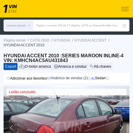
Lances atuais
Digite o número VIN de 17 dígitos, LOTE ou Marca Modelo Ano
/
/
/
/
Página inicial
CATÁLOGO
HYUNDAI
HYUNDAI ACCENT
HYUNDAI ACCENT 2010
HYUNDAI ACCENT 2010 :SERIES MAROON INLINE-4
VIN: KMHCN4AC5AU431843
Copart
O motor arranca
Arranca e conduz
Há chaves
Histórico de vendas (2)
Sedan
Adicionar aos favoritos
Leilão concluído