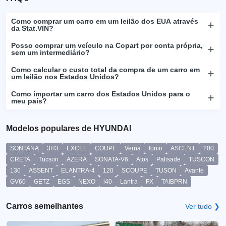
Como comprar um carro em um leilão dos EUA através
da Stat.VIN?
Posso comprar um veículo na Copart por conta própria,
sem um intermediário?
Como calcular o custo total da compra de um carro em
um leilão nos Estados Unidos?
Como importar um carro dos Estados Unidos para o
meu país?
Modelos populares de HYUNDAI
SONTANA
3H3
EXCEL
COUPE
Verna
Ionio
ASCENT
200
CRETA
Tucson
AZERA
SONATA-V6
Atos
Palisade
TUSCON
130
ASSENT
ELANTRA-4
120
SCOUPE
TUSON
Avante
GV60
GETZ
EGS
NEXO
i40
Lantra
FX
TAIBPRN
Carros semelhantes
Ver tudo ❯