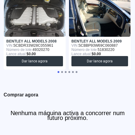
BENTLEY ALL MODELS 2008
BENTLEY ALL MODELS 2009
VIN:
SCBDR33W28C055961
VIN:
SCBBP93W69C060887
Número de lote:
49320270
Número de lote:
51830220
Lance atual:
$0.00
Lance atual:
$0.00
Dar lance agora
Dar lance agora
Comprar agora
Nenhuma máquina activa a concorrer num
futuro próximo.