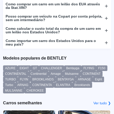
Como comprar um carro em um leilão dos EUA através
da Stat.VIN?
Posso comprar um veículo na Copart por conta própria,
sem um intermediário?
Como calcular o custo total da compra de um carro em
um leilão nos Estados Unidos?
Como importar um carro dos Estados Unidos para o
meu país?
Modelos populares de BENTLEY
AZURE
EIGHT
GT
CHALLENGER
Bentayga
FLYING
F150
CONTINENTAL
Continental
Arnage
Mulsanne
CONTINENT
TURBO
FLYIN
BROOKLANDS
BENTAYGA
ARNAGE
Eight
Turbo
ARNAG
CONTINENTA
ELANTRA
Brooklands
MULSANNE
CHEROKEE
Carros semelhantes
Ver tudo ❯