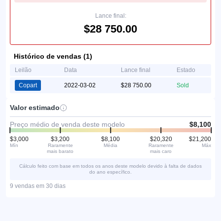
Lance final:
$28 750.00
Histórico de vendas (1)
Leilão
Data
Lance final
Estado
Copart
2022-03-02
$28 750.00
Sold
Valor estimado
Preço médio de venda deste modelo
$8,100
$3,000
$3,200
$8,100
$20,320
$21,200
Mín
Raramente
Média
Raramente
Máx
mais barato
mais caro
Cálculo feito com base em todos os anos deste modelo devido à falta de dados
do ano específico.
9 vendas em 30 dias