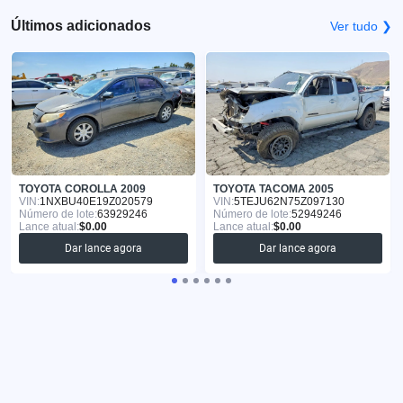
Últimos adicionados
Ver tudo ❯
TOYOTA COROLLA 2009
TOYOTA TACOMA 2005
VIN:
1NXBU40E19Z020579
VIN:
5TEJU62N75Z097130
Número de lote:
63929246
Número de lote:
52949246
Lance atual:
$0.00
Lance atual:
$0.00
Dar lance agora
Dar lance agora