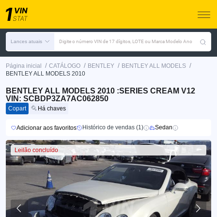
Lances atuais
Digite o número VIN de 17 dígitos, LOTE ou Marca Modelo Ano
/
/
/
/
Página inicial
CATÁLOGO
BENTLEY
BENTLEY ALL MODELS
BENTLEY ALL MODELS 2010
BENTLEY ALL MODELS 2010 :SERIES CREAM V12
VIN: SCBDP3ZA7AC062850
Copart
Há chaves
Histórico de vendas (1)
Sedan
Adicionar aos favoritos
Leilão concluído