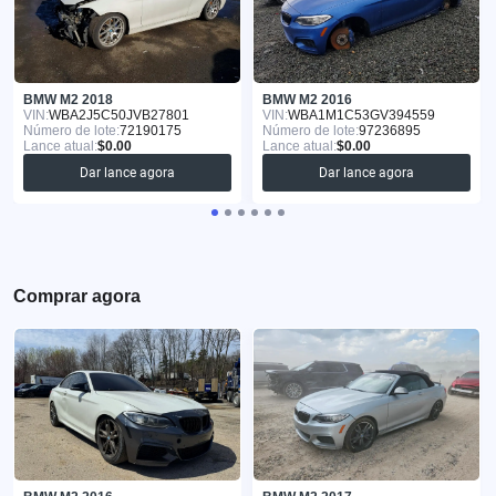
BMW M2 2018
BMW M2 2016
VIN:
WBA2J5C50JVB27801
VIN:
WBA1M1C53GV394559
Número de lote:
72190175
Número de lote:
97236895
Lance atual:
$0.00
Lance atual:
$0.00
Dar lance agora
Dar lance agora
Comprar agora