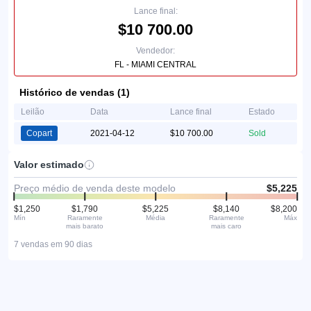
Lance final:
$10 700.00
Vendedor:
FL - MIAMI CENTRAL
Histórico de vendas (1)
Leilão
Data
Lance final
Estado
Copart
2021-04-12
$10 700.00
Sold
Valor estimado
Preço médio de venda deste modelo
$5,225
$1,250
$1,790
$5,225
$8,140
$8,200
Mín
Raramente
Média
Raramente
Máx
mais barato
mais caro
7 vendas em 90 dias