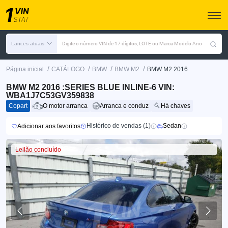
Lances atuais
Digite o número VIN de 17 dígitos, LOTE ou Marca Modelo Ano
/
/
/
/
Página inicial
CATÁLOGO
BMW
BMW M2
BMW M2 2016
BMW M2 2016 :SERIES BLUE INLINE-6 VIN:
WBA1J7C53GV359838
Copart
O motor arranca
Arranca e conduz
Há chaves
Histórico de vendas (1)
Sedan
Adicionar aos favoritos
Leilão concluído