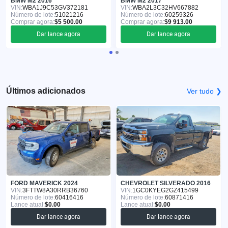
BMW M2 2016
BMW M2 2017
VIN:
WBA1J9C53GV372181
VIN:
WBA2L3C32HV667882
Número de lote:
51021216
Número de lote:
60259326
Comprar agora:
$5 500.00
Comprar agora:
$9 913.00
Dar lance agora
Dar lance agora
Últimos adicionados
Ver tudo ❯
FORD MAVERICK 2024
CHEVROLET SILVERADO 2016
VIN:
3FTTW8A30RRB36760
VIN:
1GC0KYEG2GZ415499
Número de lote:
60416416
Número de lote:
60871416
Lance atual:
$0.00
Lance atual:
$0.00
Dar lance agora
Dar lance agora