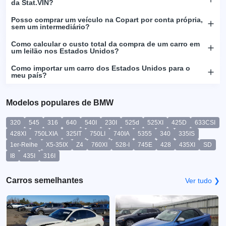
da Stat.VIN?
Posso comprar um veículo na Copart por conta própria,
sem um intermediário?
Como calcular o custo total da compra de um carro em
um leilão nos Estados Unidos?
Como importar um carro dos Estados Unidos para o
meu país?
Modelos populares de BMW
320
545
316
640
540I
230I
525d
525XI
425D
633CSI
428XI
750LXIA
325IT
750LI
740IA
5355
340
335IS
1er-Reihe
X5-35IX
Z4
760XI
528-I
745E
428
435XI
SD
I8
435I
316I
Carros semelhantes
Ver tudo ❯