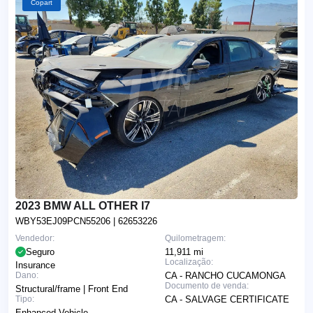
Copart
2023 BMW ALL OTHER I7
WBY53EJ09PCN55206
| 62653226
Vendedor:
Quilometragem:
Seguro
11,911 mi
Localização:
Insurance
Dano:
CA - RANCHO CUCAMONGA
Documento de venda:
Structural/frame | Front End
Tipo:
CA - SALVAGE CERTIFICATE
Enhanced Vehicle