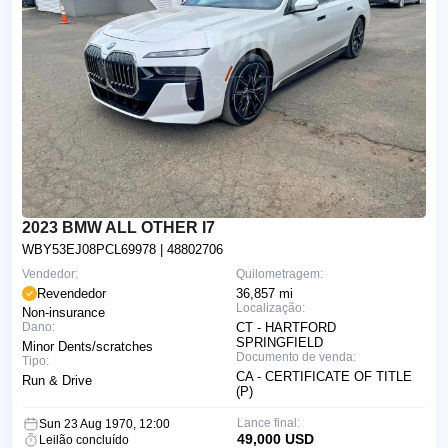
2023 BMW ALL OTHER I7
WBY53EJ08PCL69978
| 48802706
Vendedor:
Quilometragem:
Revendedor
36,857 mi
Localização:
Non-insurance
Dano:
CT - HARTFORD
SPRINGFIELD
Minor Dents/scratches
Documento de venda:
Tipo:
CA - CERTIFICATE OF TITLE
Run & Drive
(P)
Lance final:
Sun 23 Aug 1970, 12:00
49,000 USD
Leilão concluído