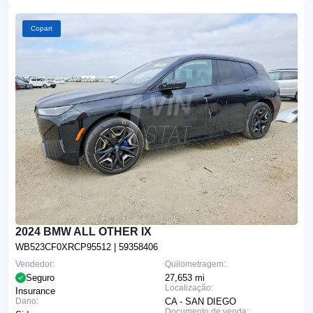
Copart
2024 BMW ALL OTHER IX
WB523CF0XRCP95512
| 59358406
Vendedor:
Quilometragem:
Seguro
27,653 mi
Localização:
Insurance
Dano:
CA - SAN DIEGO
Documento de venda: