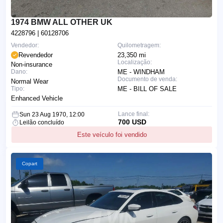
1974 BMW ALL OTHER UK
4228796
| 60128706
Vendedor:
Quilometragem:
Revendedor
23,350 mi
Localização:
Non-insurance
Dano:
ME - WINDHAM
Documento de venda:
Normal Wear
Tipo:
ME - BILL OF SALE
Enhanced Vehicle
Lance final:
Sun 23 Aug 1970, 12:00
700 USD
Leilão concluído
Este veículo foi vendido
Copart