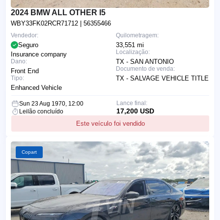
2024 BMW ALL OTHER I5
WBY33FK02RCR71712
| 56355466
Vendedor:
Quilometragem:
Seguro
33,551 mi
Localização:
Insurance company
Dano:
TX - SAN ANTONIO
Documento de venda:
Front End
Tipo:
TX - SALVAGE VEHICLE TITLE
Enhanced Vehicle
Lance final:
Sun 23 Aug 1970, 12:00
17,200 USD
Leilão concluído
Este veículo foi vendido
Copart