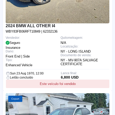
2024 BMW ALL OTHER I4
WBY83FB06RFT10849
| 62332136
Vendedor:
Quilometragem:
Seguro
N/A
Localização:
Insurance
Dano:
NY - LONG ISLAND
Documento de venda:
Front End | Side
Tipo:
NY - MV-907A SALVAGE
CERTIFICATE
Enhanced Vehicle
Lance final:
Sun 23 Aug 1970, 12:00
6,800 USD
Leilão concluído
Este veículo foi vendido
Copart