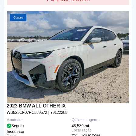
Copart
2023 BMW ALL OTHER IX
WB523CF07PCL89572
| 79122285
Vendedor:
Quilometragem:
Seguro
45,589 mi
Localização:
Insurance