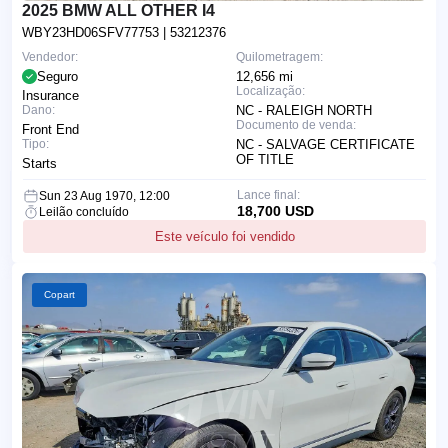
2025 BMW ALL OTHER I4
WBY23HD06SFV77753
| 53212376
Vendedor:
Quilometragem:
Seguro
12,656 mi
Localização:
Insurance
Dano:
NC - RALEIGH NORTH
Documento de venda:
Front End
Tipo:
NC - SALVAGE CERTIFICATE
OF TITLE
Starts
Lance final:
Sun 23 Aug 1970, 12:00
18,700 USD
Leilão concluído
Este veículo foi vendido
Copart