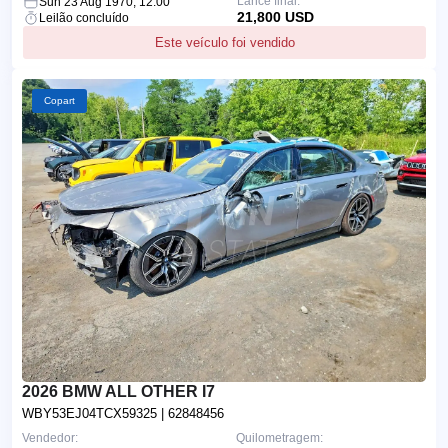
Lance final:
Sun 23 Aug 1970, 12:00
21,800 USD
Leilão concluído
Este veículo foi vendido
Copart
2026 BMW ALL OTHER I7
WBY53EJ04TCX59325
| 62848456
Vendedor:
Quilometragem: