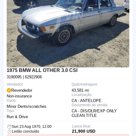
1975 BMW ALL OTHER 3.0 CSI
3190095
| 62922906
Vendedor:
Quilometragem:
Revendedor
43,581 mi
Localização:
Non-insurance
Dano:
CA - ANTELOPE
Documento de venda:
Minor Dents/scratches
Tipo:
CA - DIS/DLR/EXP ONLY
CLEAN TITLE
Run & Drive
Lance final:
Sun 23 Aug 1970, 12:00
21,900 USD
Leilão concluído