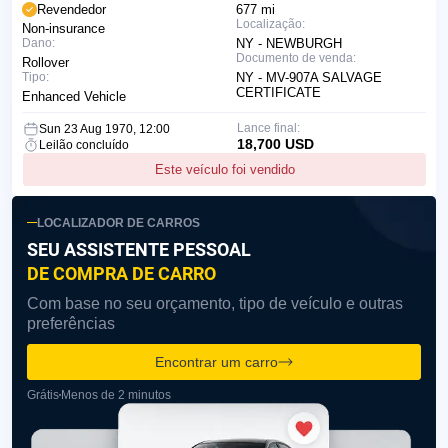
Revendedor
677 mi
Localização:
Non-insurance
Dano:
NY - NEWBURGH
Documento de venda:
Rollover
Tipo:
NY - MV-907A SALVAGE
CERTIFICATE
Enhanced Vehicle
Lance final:
Sun 23 Aug 1970, 12:00
18,700 USD
Leilão concluído
Este veículo foi vendido
LOCALIZADOR DE CARROS
SEU ASSISTENTE PESSOAL
DE COMPRA DE CARRO
Com base no seu orçamento, tipo de veículo e outras
preferências
Encontrar um carro
Grátis
Menos de 2 minutos