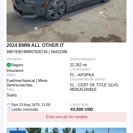
2024 BMW ALL OTHER I7
WBY83EH08RCR26734
| 56432286
Vendedor:
Quilometragem:
Seguro
22,262 mi
Localização:
Insurance
Dano:
FL - APOPKA
Documento de venda:
Fuel/mechanical | Minor
Dent/scratches
FL - CERT OF TITLE SLVG
Tipo:
REBUILDABLE
Starts
Lance final:
Sun 23 Aug 1970, 12:00
43,500 USD
Leilão concluído
Este veículo foi vendido