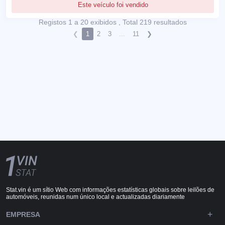
Este veículo foi vendido
Registos 1 a 20 exibidos , Total 219 resultados
❮
1
2
3
...
11
❯
Stat.vin é um sítio Web com informações estatísticas globais sobre leilões de
automóveis, reunidas num único local e actualizadas diariamente
EMPRESA