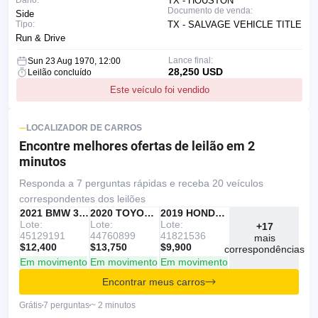
Dano:
TX - HOUSTON
Documento de venda:
Side
Tipo:
TX - SALVAGE VEHICLE TITLE
Run & Drive
Lance final:
Sun 23 Aug 1970, 12:00
28,250 USD
Leilão concluído
Este veículo foi vendido
LOCALIZADOR DE CARROS
Encontre melhores ofertas
de leilão em 2
minutos
Responda a 7 perguntas rápidas e receba 20 veículos
correspondentes dos leilões
IAAI
RECOMENDADO
2021 BMW 330I
IAAI
2020 TOYOTA RAV4
Copart
2019 HONDA ACCORD
Lote:
Lote:
Lote:
+17
45129191
44760899
41821536
mais
$12,400
$13,750
$9,900
correspondências
Em movimento
Em movimento
Em movimento
Encontrar meus carros
Grátis
7 perguntas
~ 2 minutos