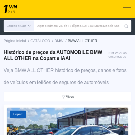
Lances atuais
Digite o número VIN de 17 dígitos, LOTE ou Marca Modelo Ano
/
/
/
Página inicial
CATÁLOGO
BMW
BMW ALL OTHER
Histórico de preços da AUTOMOBILE BMW
219 Veículos
encontrados
ALL OTHER na Copart e IAAI
Veja BMW ALL OTHER histórico de preços, danos e fotos
de veículos em leilões de seguros de automóveis
Filtros
Copart