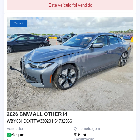
Este veículo foi vendido
Copart
2026 BMW ALL OTHER I4
WBY63HD0XTFW33020
| 54732566
Vendedor:
Quilometragem:
Seguro
616 mi
Localização: