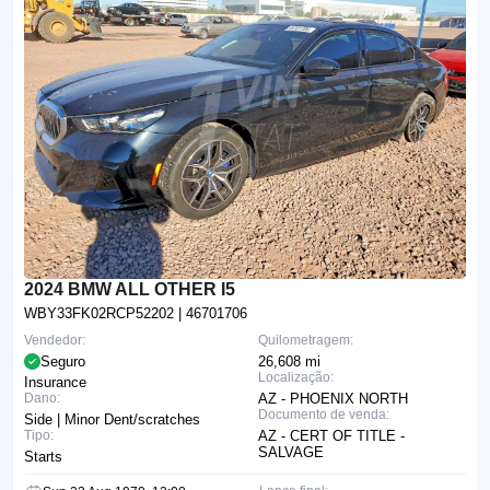
2024 BMW ALL OTHER I5
WBY33FK02RCP52202
| 46701706
Vendedor:
Quilometragem:
Seguro
26,608 mi
Localização:
Insurance
Dano:
AZ - PHOENIX NORTH
Documento de venda:
Side | Minor Dent/scratches
Tipo:
AZ - CERT OF TITLE -
SALVAGE
Starts