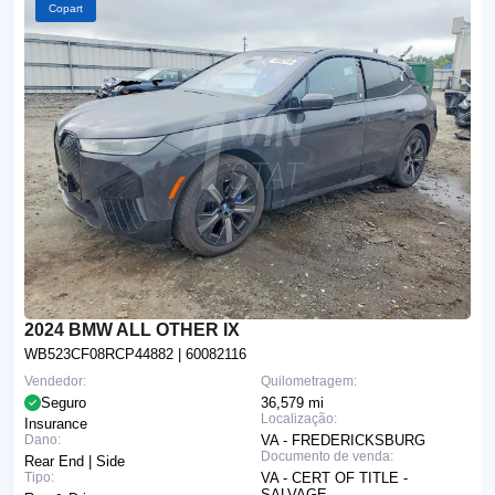
Copart
2024 BMW ALL OTHER IX
WB523CF08RCP44882
| 60082116
Vendedor:
Quilometragem:
Seguro
36,579 mi
Localização:
Insurance
Dano:
VA - FREDERICKSBURG
Documento de venda:
Rear End | Side
Tipo:
VA - CERT OF TITLE -
SALVAGE