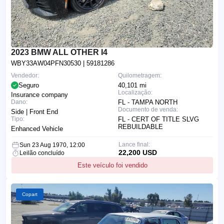
2023 BMW ALL OTHER I4
WBY33AW04PFN30530
| 59181286
Vendedor:
Quilometragem:
Seguro
40,101 mi
Localização:
Insurance company
Dano:
FL - TAMPA NORTH
Documento de venda:
Side | Front End
Tipo:
FL - CERT OF TITLE SLVG
REBUILDABLE
Enhanced Vehicle
Lance final:
Sun 23 Aug 1970, 12:00
22,200 USD
Leilão concluído
Este veículo foi vendido
Copart