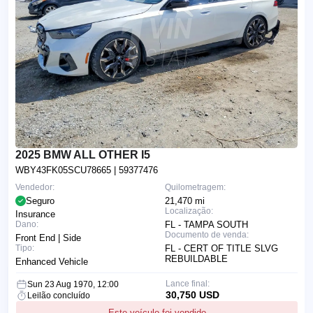
2025 BMW ALL OTHER I5
WBY43FK05SCU78665
| 59377476
Vendedor:
Quilometragem:
Seguro
21,470 mi
Localização:
Insurance
Dano:
FL - TAMPA SOUTH
Documento de venda:
Front End | Side
Tipo:
FL - CERT OF TITLE SLVG
REBUILDABLE
Enhanced Vehicle
Lance final:
Sun 23 Aug 1970, 12:00
30,750 USD
Leilão concluído
Este veículo foi vendido