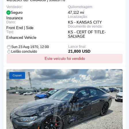
Vendedor:
Quilometragem:
Seguro
47,112 mi
Localização:
Insurance
Dano:
KS - KANSAS CITY
Documento de venda:
Front End | Side
Tipo:
KS - CERT OF TITLE-
SALVAGE
Enhanced Vehicle
Lance final:
Sun 23 Aug 1970, 12:00
21,800 USD
Leilão concluído
Este veículo foi vendido
Copart