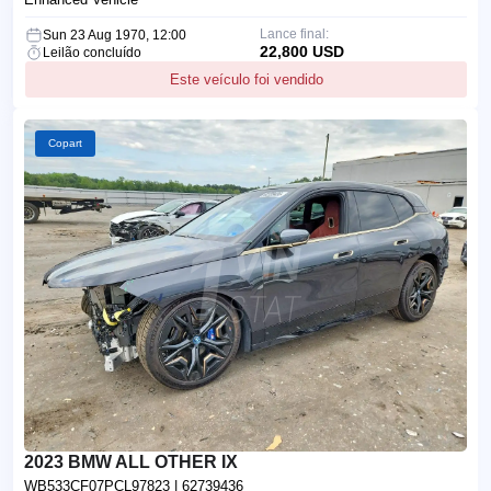
Lance final:
Sun 23 Aug 1970, 12:00
22,800 USD
Leilão concluído
Este veículo foi vendido
Copart
2023 BMW ALL OTHER IX
WB533CF07PCL97823
| 62739436