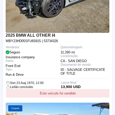
2025 BMW ALL OTHER I4
WBY23HD05SFU65915
| 53734326
Vendedor:
Quilometragem:
Seguro
11,260 mi
Localização:
Insurance company
Dano:
CA - SAN DIEGO
Documento de venda:
Front End
Tipo:
ID - SALVAGE CERTIFICATE
OF TITLE
Run & Drive
Lance final:
Sun 23 Aug 1970, 12:00
13,900 USD
Leilão concluído
Este veículo foi vendido
Copart