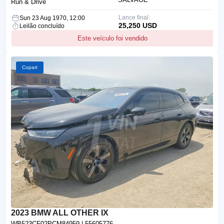
Run & Drive
Lance final:
Sun 23 Aug 1970, 12:00
25,250 USD
Leilão concluído
Este veículo foi vendido
Copart
2023 BMW ALL OTHER IX
WB523CF02PCM84959
| 55605776