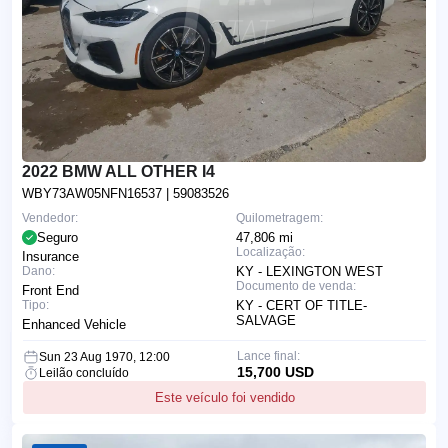
2022 BMW ALL OTHER I4
WBY73AW05NFN16537
| 59083526
Vendedor:
Quilometragem:
Seguro
47,806 mi
Localização:
Insurance
Dano:
KY - LEXINGTON WEST
Documento de venda:
Front End
Tipo:
KY - CERT OF TITLE-
SALVAGE
Enhanced Vehicle
Lance final:
Sun 23 Aug 1970, 12:00
15,700 USD
Leilão concluído
Este veículo foi vendido