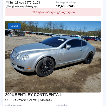
საბოლოო ბიდი:
Sun 23 Aug 1970, 11:58
12,400 CAD
აუქციონი დასრულდა
ეს ავტომობილი გაყიდულია
Copart
2004 BENTLEY CONTINENTA L
SCBCR63W24C021798
| 51504336
გამყიდველი:
გარბენი: