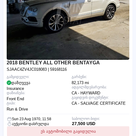
2018 BENTLEY ALL OTHER BENTAYGA
SJAAC4ZV4JC018083
| 59168116
გამყიდველი:
გარბენი:
დაზღვევა
82,173 mi
ადგილმდებარეობა:
Insurance
დაზიანება:
CA - HAYWARD
გაყიდვის დოკუმენტი:
Front End
ტიპი:
CA - SALVAGE CERTIFICATE
Run & Drive
საბოლოო ბიდი:
Sun 23 Aug 1970, 11:58
27,500 USD
აუქციონი დასრულდა
ეს ავტომობილი გაყიდულია