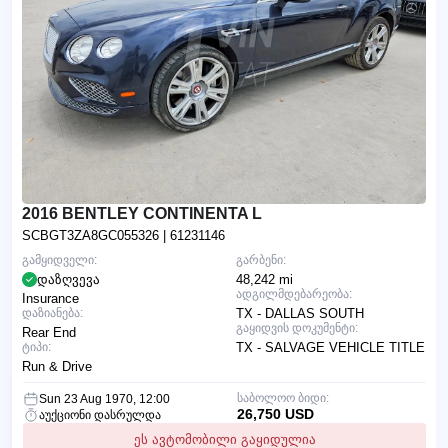
2016 BENTLEY CONTINENTA L
SCBGT3ZA8GC055326
| 61231146
გამყიდველი:
გარბენი:
დაზღვევა
48,242 mi
ადგილმდებარეობა:
Insurance
დაზიანება:
TX - DALLAS SOUTH
გაყიდვის დოკუმენტი:
Rear End
ტიპი:
TX - SALVAGE VEHICLE TITLE
Run & Drive
საბოლოო ბიდი:
Sun 23 Aug 1970, 12:00
26,750 USD
აუქციონი დასრულდა
ეს ავტომობილი გაყიდულია