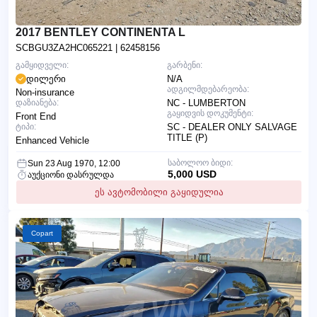
2017 BENTLEY CONTINENTA L
SCBGU3ZA2HC065221
| 62458156
გამყიდველი:
გარბენი:
დილერი
N/A
ადგილმდებარეობა:
Non-insurance
დაზიანება:
NC - LUMBERTON
გაყიდვის დოკუმენტი:
Front End
ტიპი:
SC - DEALER ONLY SALVAGE
TITLE (P)
Enhanced Vehicle
საბოლოო ბიდი:
Sun 23 Aug 1970, 12:00
5,000 USD
აუქციონი დასრულდა
ეს ავტომობილი გაყიდულია
Copart