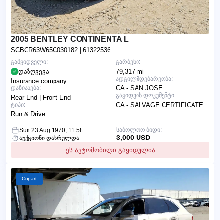
2005 BENTLEY CONTINENTA L
SCBCR63W65C030182
| 61322536
გამყიდველი:
გარბენი:
დაზღვევა
79,317 mi
ადგილმდებარეობა:
Insurance company
დაზიანება:
CA - SAN JOSE
გაყიდვის დოკუმენტი:
Rear End | Front End
ტიპი:
CA - SALVAGE CERTIFICATE
Run & Drive
საბოლოო ბიდი:
Sun 23 Aug 1970, 11:58
3,000 USD
აუქციონი დასრულდა
ეს ავტომობილი გაყიდულია
Copart