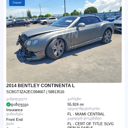
Copart
2014 BENTLEY CONTINENTA L
SCBGT3ZA2EC094667
| 58813516
გამყიდველი:
გარბენი:
დაზღვევა
55,924 mi
ადგილმდებარეობა:
Insurance
დაზიანება:
FL - MIAMI CENTRAL
გაყიდვის დოკუმენტი:
Front End
ტიპი:
FL - CERT OF TITLE SLVG