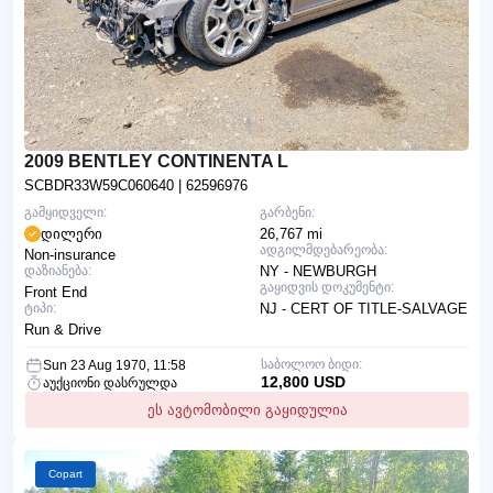
2009 BENTLEY CONTINENTA L
SCBDR33W59C060640
| 62596976
გამყიდველი:
გარბენი:
დილერი
26,767 mi
ადგილმდებარეობა:
Non-insurance
დაზიანება:
NY - NEWBURGH
გაყიდვის დოკუმენტი:
Front End
ტიპი:
NJ - CERT OF TITLE-SALVAGE
Run & Drive
საბოლოო ბიდი:
Sun 23 Aug 1970, 11:58
12,800 USD
აუქციონი დასრულდა
ეს ავტომობილი გაყიდულია
Copart