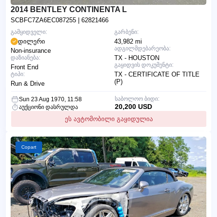
2014 BENTLEY CONTINENTA L
SCBFC7ZA6EC087255
| 62821466
გამყიდველი:
გარბენი:
დილერი
43,982 mi
ადგილმდებარეობა:
Non-insurance
დაზიანება:
TX - HOUSTON
გაყიდვის დოკუმენტი:
Front End
ტიპი:
TX - CERTIFICATE OF TITLE
(P)
Run & Drive
საბოლოო ბიდი:
Sun 23 Aug 1970, 11:58
20,200 USD
აუქციონი დასრულდა
ეს ავტომობილი გაყიდულია
Copart