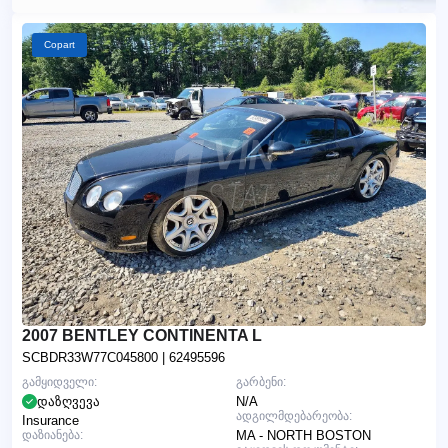
Copart
2007 BENTLEY CONTINENTA L
SCBDR33W77C045800
| 62495596
გამყიდველი:
გარბენი:
დაზღვევა
N/A
ადგილმდებარეობა:
Insurance
დაზიანება:
MA - NORTH BOSTON