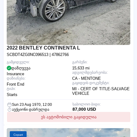
2022 BENTLEY CONTINENTA L
SCBDT4ZG0NC096513
| 47862766
გამყიდველი:
გარბენი:
დაზღვევა
15,633 mi
ადგილმდებარეობა:
Insurance
დაზიანება:
CA - MENTONE
გაყიდვის დოკუმენტი:
Front End
ტიპი:
MI - CERT OF TITLE-SALVAGE
VEHICLE
Starts
საბოლოო ბიდი:
Sun 23 Aug 1970, 12:00
87,000 USD
აუქციონი დასრულდა
ეს ავტომობილი გაყიდულია
Copart