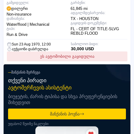
გამყიდველი:
გარბენი:
დილერი
61,845 mi
ადგილმდებარეობა:
Non-insurance
დაზიანება:
TX - HOUSTON
გაყიდვის დოკუმენტი:
Water/flood | Mechanical
ტიპი:
FL - CERT OF TITLE-SLVG
REBLD FLOOD
Run & Drive
საბოლოო ბიდი:
Sun 23 Aug 1970, 12:00
30,000 USD
აუქციონი დასრულდა
ეს ავტომობილი გაყიდულია
ᲛᲐᲜᲥᲐᲜᲘᲡ ᲨᲔᲠᲩᲔᲕᲐ
ᲗᲥᲕᲔᲜᲘ ᲞᲘᲠᲐᲓᲘ
ᲐᲕᲢᲝᲨᲔᲠᲩᲔᲕᲘᲡ ᲐᲡᲘᲡᲢᲔᲜᲢᲘ
ბიუჯეტის, ძარის ტიპისა და სხვა პრეფერენციების
მიხედვით
მანქანის პოვნა
უფასო
2 წუთზე ნაკლები