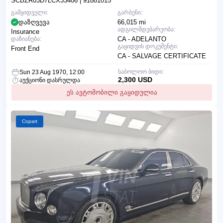
SCBZR03D7LCX33406
| 91881015
გამყიდველი:
გარბენი:
დაზღვევა
66,015 mi
ადგილმდებარეობა:
Insurance
დაზიანება:
CA - ADELANTO
გაყიდვის დოკუმენტი:
Front End
CA - SALVAGE CERTIFICATE
საბოლოო ბიდი:
Sun 23 Aug 1970, 12:00
2,300 USD
აუქციონი დასრულდა
ეს ავტომობილი გაყიდულია
Copart