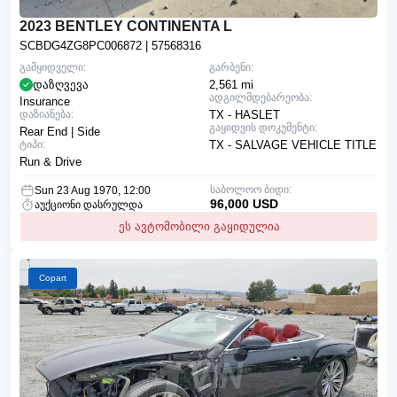
2023 BENTLEY CONTINENTA L
SCBDG4ZG8PC006872
| 57568316
გამყიდველი:
გარბენი:
დაზღვევა
2,561 mi
ადგილმდებარეობა:
Insurance
დაზიანება:
TX - HASLET
გაყიდვის დოკუმენტი:
Rear End | Side
ტიპი:
TX - SALVAGE VEHICLE TITLE
Run & Drive
საბოლოო ბიდი:
Sun 23 Aug 1970, 12:00
96,000 USD
აუქციონი დასრულდა
ეს ავტომობილი გაყიდულია
Copart