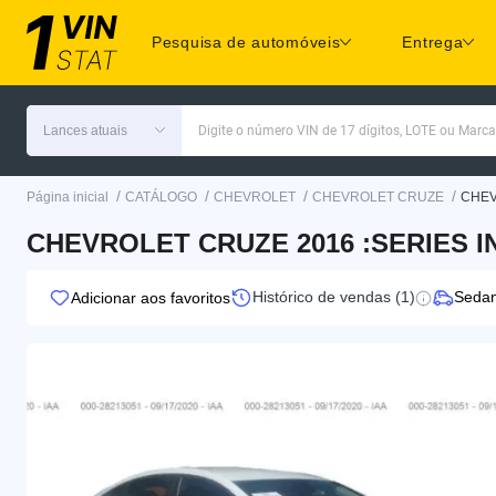
Pesquisa de automóveis
Entrega
Lances atuais
Digite o número VIN de 17 dígitos, LOTE ou Marc
/
/
/
/
Página inicial
CATÁLOGO
CHEVROLET
CHEVROLET CRUZE
CHEV
CHEVROLET CRUZE 2016 :SERIES IN
Histórico de vendas (1)
Seda
Adicionar aos favoritos