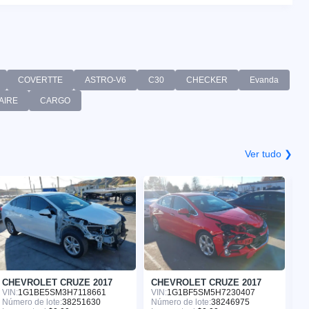
COVERTTE
ASTRO-V6
C30
CHECKER
Evanda
AIRE
CARGO
Ver tudo ❯
CHEVROLET CRUZE 2017
CHEVROLET CRUZE 2017
C
VIN:
1G1BE5SM3H7118661
VIN:
1G1BF5SM5H7230407
VI
Número de lote:
38251630
Número de lote:
38246975
Nú