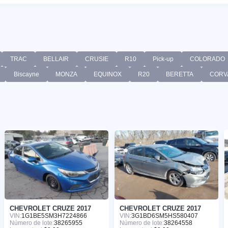
TRAC
BELLAIR
CRUSIE
R10
Pick-up
COLORADO
Biscayne
MONZA
EQUINOX
R20
BERETTA
CORV
CHEVROLET CRUZE 2017
CHEVROLET CRUZE 2017
VIN:
1G1BE5SM3H7224866
VIN:
3G1BD6SM5HS580407
Número de lote:
38265955
Número de lote:
38264558