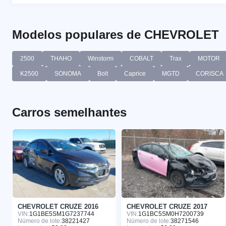
Modelos populares de CHEVROLET
2500
THAHO
Winstorm
COBALT
Trax
MOTOR
K2500
SONOMA
Bolt
Caprice
MGTD
CORISCA
Carros semelhantes
CHEVROLET CRUZE 2016
CHEVROLET CRUZE 2017
VIN:
1G1BE5SM1G7237744
VIN:
1G1BC5SM0H7200739
Número de lote:
38221427
Número de lote:
38271546