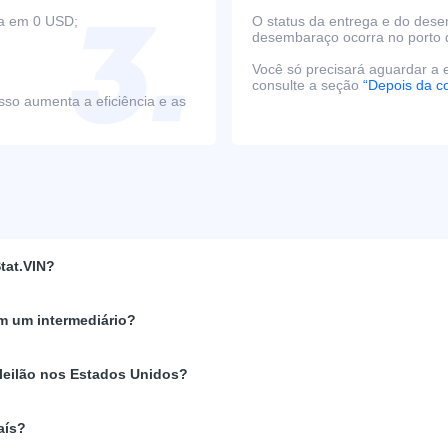
ça em 0 USD;
O status da entrega e do des
desembaraço ocorra no porto 
Você só precisará aguardar a e
consulte a seção
“Depois da c
sso aumenta a eficiência e as
tat.VIN?
m um intermediário?
 leilão nos Estados Unidos?
aís?