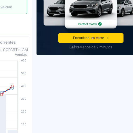
 veículo
Encontrar um carro
orrentes
Grátis
Menos de 2 minutos
s: COPART e IAAI.
Vendas