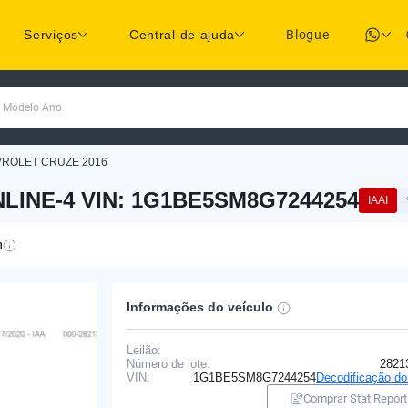
Serviços
Central de ajuda
Blogue
a Modelo Ano
ROLET CRUZE 2016
LINE-4 VIN: 1G1BE5SM8G7244254
IAAI
n
Informações do veículo
Leilão:
Número de lote:
2821
VIN:
1G1BE5SM8G7244254
Decodificação d
Comprar Stat Report