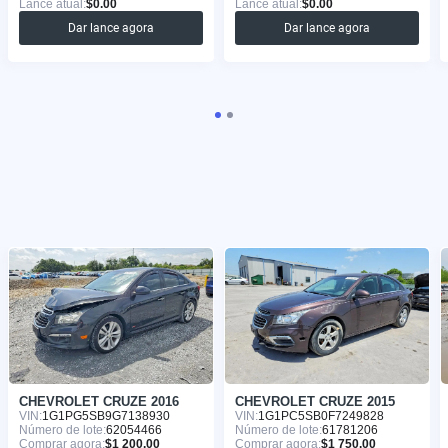
Lance atual:
$0.00
Lance atual:
$0.00
Dar lance agora
Dar lance agora
CHEVROLET CRUZE 2016
CHEVROLET CRUZE 2015
VIN:
1G1PG5SB9G7138930
VIN:
1G1PC5SB0F7249828
Número de lote:
62054466
Número de lote:
61781206
Comprar agora:
$1 200.00
Comprar agora:
$1 750.00