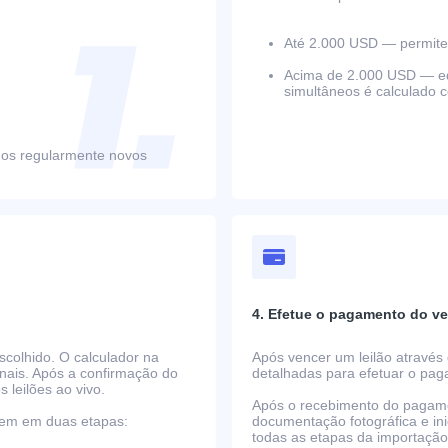
Até 2.000 USD — permite 
Acima de 2.000 USD — equ
simultâneos é calculado 
mos regularmente novos
4. Efetue o pagamento do ve
scolhido. O calculador na
Após vencer um leilão através 
nais. Após a confirmação do
detalhadas para efetuar o pa
s leilões ao vivo.
Após o recebimento do pagame
rrem em duas etapas:
documentação fotográfica e i
todas as etapas da importaçã