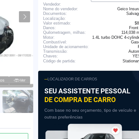
Vendedor:
Nome do vendedor:
Geico Insur
Salva
Documentos:
Localização:
Valor estimado:
$8
Danos:
Front
114,038 
Quilometragem, milhas:
Motor:
1.4L turbo DOHC 4-cylind
Combustível:
Gaso
Unidade de acionamento:
Transmissão:
Autom
YE
Chaves:
Stationa
Código de partida:
LOCALIZADOR DE CARROS
tos
Ver
SEU ASSISTENTE PESSOAL
DE COMPRA DE CARRO
Com base no seu orçamento, tipo de veículo e
outras preferências