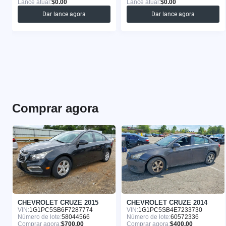
Lance atual:
$0.00
Lance atual:
$0.00
Dar lance agora
Dar lance agora
Comprar agora
CHEVROLET CRUZE 2015
CHEVROLET CRUZE 2014
VIN:
1G1PC5SB6F7287774
VIN:
1G1PC5SB4E7233730
Número de lote:
58044566
Número de lote:
60572336
Comprar agora:
$700.00
Comprar agora:
$400.00