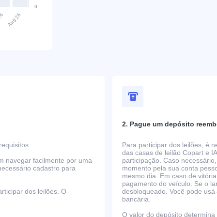
2. Pague um depósito reemb
equisitos.
Para participar dos leilões, é
das casas de leilão Copart e I
em navegar facilmente por uma
participação. Caso necessário,
necessário cadastro para
momento pela sua conta pessoa
mesmo dia. Em caso de vitória
pagamento do veículo. Se o la
ticipar dos leilões. O
desbloqueado. Você pode usá-lo
bancária.
O valor do depósito determina o