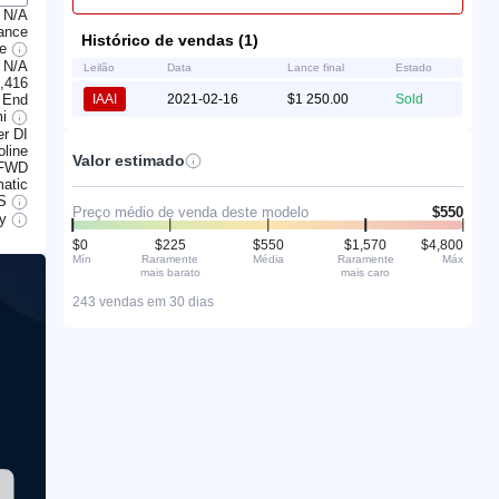
N/A
ance
Histórico de vendas (1)
ge
N/A
Leilão
Data
Lance final
Estado
,416
 End
IAAI
2021-02-16
$1 250.00
Sold
mi
er DI
line
Valor estimado
FWD
atic
S
Preço médio de venda deste modelo
$550
ry
$0
$225
$550
$1,570
$4,800
Mín
Raramente
Média
Raramente
Máx
mais barato
mais caro
243 vendas em 30 dias