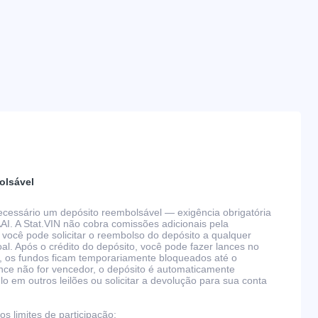
olsável
 necessário um depósito reembolsável — exigência obrigatória
AAI. A Stat.VIN não cobra comissões adicionais pela
 você pode solicitar o reembolso do depósito a qualquer
l. Após o crédito do depósito, você pode fazer lances no
, os fundos ficam temporariamente bloqueados até o
nce não for vencedor, o depósito é automaticamente
 em outros leilões ou solicitar a devolução para sua conta
s limites de participação: