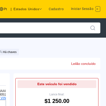
Iniciar Sessão
Pt
|
Estados Unidos
Cadastro
Há chaves
Leilão concluído
Este veículo foi vendido
IAAI
3051
Lance final:
o VIN
$1 250.00